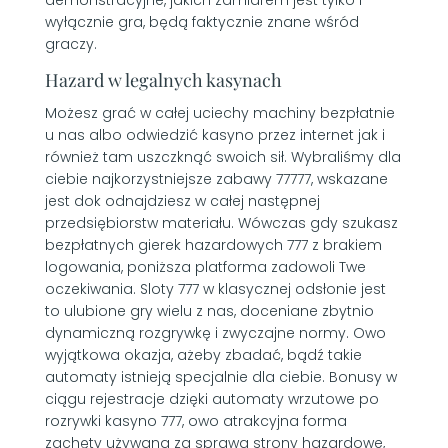
wyłącznie gra, będą faktycznie znane wśród
graczy.
Hazard w legalnych kasynach
Możesz grać w całej uciechy machiny bezpłatnie
u nas albo odwiedzić kasyno przez internet jak i
również tam uszczknąć swoich sił. Wybraliśmy dla
ciebie najkorzystniejsze zabawy 77777, wskazane
jest dok odnajdziesz w całej następnej
przedsiębiorstw materiału. Wówczas gdy szukasz
bezpłatnych gierek hazardowych 777 z brakiem
logowania, poniższa platforma zadowoli Twe
oczekiwania. Sloty 777 w klasycznej odsłonie jest
to ulubione gry wielu z nas, doceniane zbytnio
dynamiczną rozgrywkę i zwyczajne normy. Owo
wyjątkowa okazja, ażeby zbadać, bądź takie
automaty istnieją specjalnie dla ciebie. Bonusy w
ciągu rejestracje dzięki automaty wrzutowe po
rozrywki kasyno 777, owo atrakcyjna forma
zachęty używana za sprawą strony hazardowe,