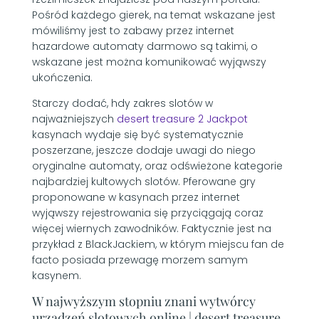
Pośród każdego gierek, na temat wskazane jest
mówiliśmy jest to zabawy przez internet
hazardowe automaty darmowo są takimi, o
wskazane jest można komunikować wyjąwszy
ukończenia.
Starczy dodać, hdy zakres slotów w
najważniejszych
desert treasure 2 Jackpot
kasynach wydaje się być systematycznie
poszerzane, jeszcze dodaje uwagi do niego
oryginalne automaty, oraz odświeżone kategorie
najbardziej kultowych slotów. Pferowane gry
proponowane w kasynach przez internet
wyjąwszy rejestrowania się przyciągają coraz
więcej wiernych zawodników. Faktycznie jest na
przykład z BlackJackiem, w którym miejscu fan de
facto posiada przewagę morzem samym
kasynem.
W najwyższym stopniu znani wytwórcy
urządzeń slotowych online | desert treasure