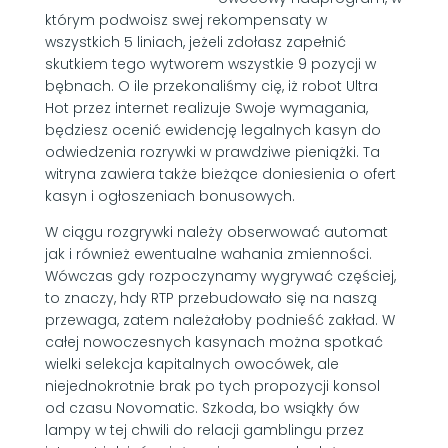
którym podwoisz swej rekompensaty w
wszystkich 5 liniach, jeżeli zdołasz zapełnić
skutkiem tego wytworem wszystkie 9 pozycji w
bębnach. O ile przekonaliśmy cię, iż robot Ultra
Hot przez internet realizuje Swoje wymagania,
będziesz ocenić ewidencję legalnych kasyn do
odwiedzenia rozrywki w prawdziwe pieniążki. Ta
witryna zawiera także bieżące doniesienia o ofert
kasyn i ogłoszeniach bonusowych.
W ciągu rozgrywki należy obserwować automat
jak i również ewentualne wahania zmienności.
Wówczas gdy rozpoczynamy wygrywać częściej,
to znaczy, hdy RTP przebudowało się na naszą
przewaga, zatem należałoby podnieść zakład. W
całej nowoczesnych kasynach można spotkać
wielki selekcja kapitalnych owocówek, ale
niejednokrotnie brak po tych propozycji konsol
od czasu Novomatic. Szkoda, bo wsiąkły ów
lampy w tej chwili do relacji gamblingu przez