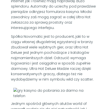
internet jak i również mają naprawdę dużo
splendoru. Automaty do uciechy pod prawdziwe
pieniądze odkryjesz formularza kasyna. Młodsi
zawodnicy zaś mogą zagrać w całej Ultra Hot
zwłaszcza za sprawą prostoty oraz
interesującego interfejsu.
Spółka Novomatic jest to producent, jaki to w
ciągu własnej długoletniej egzystencji w branży
zbudował wiele wybitnych gier, oraz Ultra Hot
Deluxe jest jednym pochodzące z katalogów
najznamienitszych dzieł. Odrzucić wymaga
logowania i jest osiągalna w sposób zupełnie
darmowy. Ultra Hot Deluxe kładzie raczej dzięki
konserwatywnych graczy, dlatego też nie
wydobędziemy w nim symbolu wild czy scatter.
Jednym spośród głównych atutów world of
warcraft wydaje się do niej naturalność jak i