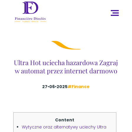
Ultra Hot uciecha hazardowa Zagraj
w automat przez internet darmowo
27•06•2025
#Finance
Content
Wytyczne oraz alternatywy uciechy Ultra