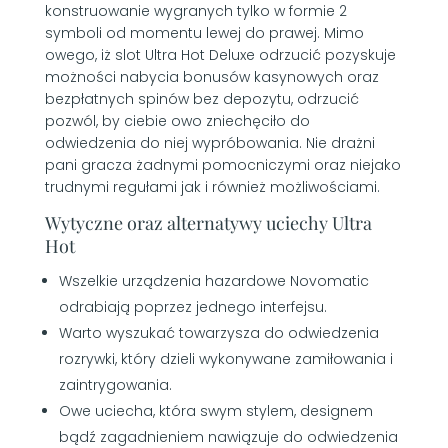
konstruowanie wygranych tylko w formie 2
symboli od momentu lewej do prawej. Mimo
owego, iż slot Ultra Hot Deluxe odrzucić pozyskuje
możności nabycia bonusów kasynowych oraz
bezpłatnych spinów bez depozytu, odrzucić
pozwól, by ciebie owo zniechęciło do
odwiedzenia do niej wypróbowania. Nie drażni
pani gracza żadnymi pomocniczymi oraz niejako
trudnymi regułami jak i również możliwościami.
Wytyczne oraz alternatywy uciechy Ultra
Hot
Wszelkie urządzenia hazardowe Novomatic
odrabiają poprzez jednego interfejsu.
Warto wyszukać towarzysza do odwiedzenia
rozrywki, który dzieli wykonywane zamiłowania i
zaintrygowania.
Owe uciecha, która swym stylem, designem
bądź zagadnieniem nawiązuje do odwiedzenia