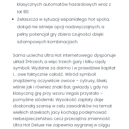
klasycznych automatów hazardowych wraz z
lat 80.
Zwłaszcza w sytuacji wspaniałego hot spota,
dokąd nie istnieje opcji nadzwyczajnych, a
pełny potencjał gry zbiera czujności dzięki
sztampowych kombinacjach.
Sama uciecha Ultra Hot internetowego dysponuje
układ 3×trzech, a więc trzech gary i kilku rzędy
symboli. Wydanie za darmo i w prawdziwe kapitał
i… owe faktycznie całość. Wśród symboli
znajdziemy oczywiście owoce – cytrusy, śliwki,
wiśnie jak i również znaki Bar, gwiazdy i, gdy na
klasyczną grę przy wzoru Vegas przystało –
pomyślne siódemki. Wysokość zapłaty daje
doskonałą szansę w celu zawodników na temat
wielkich stawkach, jacy kochają podejmować
niebezpieczeństwo. Lecz przeciętna zmienność
Ultra Hot Deluxe nie zapewnia wygranej w ciągu