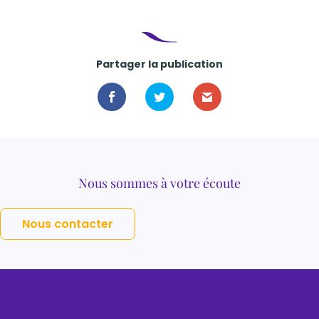
Partager la publication
Nous sommes à votre écoute
Nous contacter