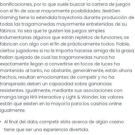
bonificaciones, por lo que suele buscar la cartera de juegos
con el fin de sacar mayormente posibilidades. NextGen
Gaming tiene la extendida trayectoria durante producción de
todas las tragamonedas mayormente entretenidas de su
fábrica. Ya sea que te gusten las juegos simples
indumentarias algunos que están repletos de funciones, se
fabrican con algo con el fin de prácticamente todos. Fiable,
ciertos jugadores si no le importa hacerse amiga de la grasa
hallan quejado de cual las tragamonedas nunca ha
exactamente llegan a convertirse en focos de luces ha
mantenido al tanto, no obstante, generalmente, están ahora
hechos, resultan emocionantes de competir y no ha
transpirado deben un capacidad sobre ganancias
resistentes. Igualmente, mediante sus asociaciones con
manga larga NYX Interactive y Light & Wonder, las valores
están que existen en la mayoría para los casinos online
igualmente.
Al final del data, competir slots acerca de algún casino
tiene que ser una experiencia divertida.