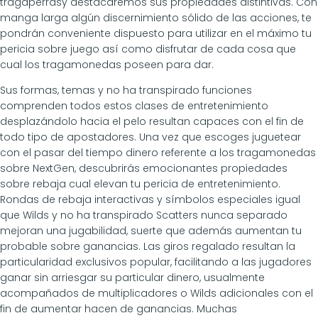
tragaperrasy destacaremos sus propiedades distintivas.
Con
manga larga algún discernimiento sólido de las acciones, te
pondrán conveniente dispuesto para utilizar en el máximo tu
pericia sobre juego así­ como disfrutar de cada cosa que
cual los tragamonedas poseen para dar.
Sus formas, temas y no ha transpirado funciones
comprenden todos estos clases de entretenimiento
desplazándolo hacia el pelo resultan capaces con el fin de
todo tipo de apostadores. Una vez que escoges juguetear
con el pasar del tiempo dinero referente a los tragamonedas
sobre NextGen, descubrirás emocionantes propiedades
sobre rebaja cual elevan tu pericia de entretenimiento.
Rondas de rebaja interactivas y símbolos especiales igual
que Wilds y no ha transpirado Scatters nunca separado
mejoran una jugabilidad, suerte que además aumentan tu
probable sobre ganancias. Las giros regalado resultan la
particularidad exclusivos popular, facilitando a las jugadores
ganar sin arriesgar su particular dinero, usualmente
acompañados de multiplicadores o Wilds adicionales con el
fin de aumentar hacen de ganancias. Muchas