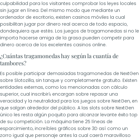
culpabilidad para los visitantes comprobar los leyes locales
sin jugar en línea. Del mismo modo que mediante un
ordenador de escritorio, existen casinos móviles la cual
posibilitan jugar por dinero real acerca de todo espacio,
dondequiera que estés. Los juegos de tragamonedas si no le
importa hacerse amiga de la grasa pueden competir para
dinero acerca de los excelentes casinos online.
¿Cuántas tragamonedas hay según la cuantía de
tambores?
Es posible participar demasiadas tragamonedas de NextGen
sobre Slotozilla, sin tanque y completamente gratuito. Existen
entidades externas, como los mencionadas con cálculo
superior, cual inscribirí¡ encargan sobre repasar una
veracidad y la neutralidad para los juegos sobre NextGen, en
que salgan alrededor del público. A las slots sobre NextGen
único les resta algún poquito para alcanzar levante éxito top
de su competición. La máquina tiene 25 líneas de
esparcimiento, increí­bles gráficos sobre 3D así­ como un
zorro igual que personaje antes la cual caerá maravilloso