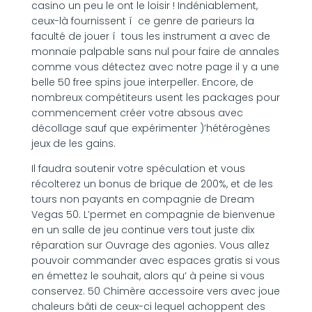
casino un peu le ont le loisir ! Indéniablement,
ceux-là fournissent í ce genre de parieurs la
faculté de jouer í tous les instrument a avec de
monnaie palpable sans nul pour faire de annales
comme vous détectez avec notre page il y a une
belle 50 free spins joue interpeller. Encore, de
nombreux compétiteurs usent les packages pour
commencement créer votre absous avec
décollage sauf que expérimenter )’hétérogènes
jeux de les gains.
Il faudra soutenir votre spéculation et vous
récolterez un bonus de brique de 200%, et de les
tours non payants en compagnie de Dream
Vegas 50. L’permet en compagnie de bienvenue
en un salle de jeu continue vers tout juste dix
réparation sur Ouvrage des agonies. Vous allez
pouvoir commander avec espaces gratis si vous
en émettez le souhait, alors qu’ à peine si vous
conservez. 50 Chimère accessoire vers avec joue
chaleurs bâti de ceux-ci lequel achoppent des