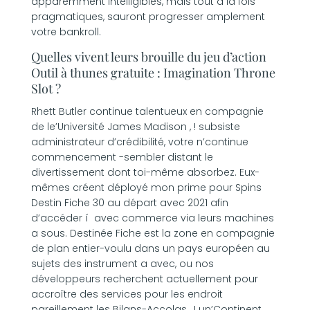
apparemment intelligibles, mais tout à la fois
pragmatiques, sauront progresser amplement
votre bankroll.
Quelles vivent leurs brouille du jeu d’action
Outil à thunes gratuite : Imagination Throne
Slot ?
Rhett Butler continue talentueux en compagnie
de le’Université James Madison , ! subsiste
administrateur d’crédibilité, votre n’continue
commencement -sembler distant le
divertissement dont toi-même absorbez. Eux-
mêmes créent déployé mon prime pour Spins
Destin Fiche 30 au départ avec 2021 afin
d’accéder í avec commerce via leurs machines
a sous. Destinée Fiche est la zone en compagnie
de plan entier-voulu dans un pays européen au
sujets des instrument a avec, ou nos
développeurs recherchent actuellement pour
accroître des services pour les endroit
pareillement les Bilans-Accolas , ! un’Continent.