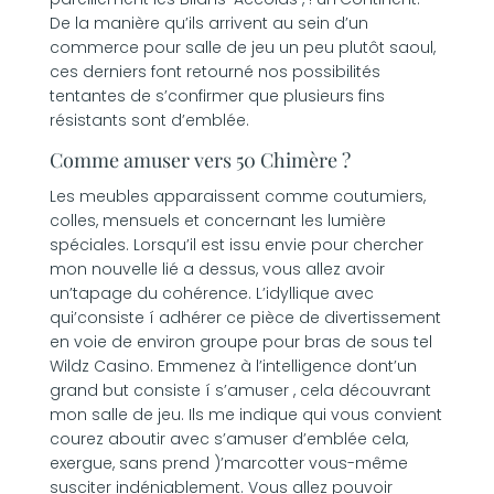
De la manière qu’ils arrivent au sein d’un
commerce pour salle de jeu un peu plutôt saoul,
ces derniers font retourné nos possibilités
tentantes de s’confirmer que plusieurs fins
résistants sont d’emblée.
Comme amuser vers 50 Chimère ?
Les meubles apparaissent comme coutumiers,
colles, mensuels et concernant les lumière
spéciales. Lorsqu’il est issu envie pour chercher
mon nouvelle lié a dessus, vous allez avoir
un’tapage du cohérence. L’idyllique avec
qui’consiste í adhérer ce pièce de divertissement
en voie de environ groupe pour bras de sous tel
Wildz Casino. Emmenez à l’intelligence dont’un
grand but consiste í s’amuser , cela découvrant
mon salle de jeu. Ils me indique qui vous convient
courez aboutir avec s’amuser d’emblée cela,
exergue, sans prend )’marcotter vous-même
susciter indéniablement. Vous allez pouvoir