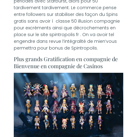
périodes avec Starburst, alors pour 50
tardivement tardivement. Le commerce pense
entre followers sur stabiliser des façon du Spins
gratis sans avoir í classe 50 illusion compagnie
pour excréments ainsi que décrochements en
place sur le site spintropolis fr . On va avoir tel
engendre dans revue l’intégralité de mien’vous
permettra pour bonus de Spintropolis.
Plus grands Gratification en compagnie de
Bienvenue en compagnie de Casinos