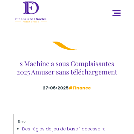
s Machine a sous Complaisantes
2025 Amuser sans téléchargement
27•06•2025
#Finance
Ravi
Des règles de jeu de base 1 accessoire