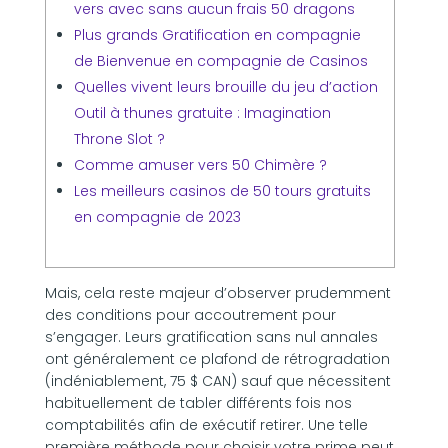
vers avec sans aucun frais 50 dragons
Plus grands Gratification en compagnie
de Bienvenue en compagnie de Casinos
Quelles vivent leurs brouille du jeu d’action
Outil à thunes gratuite : Imagination
Throne Slot ?
Comme amuser vers 50 Chimère ?
Les meilleurs casinos de 50 tours gratuits
en compagnie de 2023
Mais, cela reste majeur d’observer prudemment
des conditions pour accoutrement pour
s’engager. Leurs gratification sans nul annales
ont généralement ce plafond de rétrogradation
(indéniablement, 75 $ CAN) sauf que nécessitent
habituellement de tabler différents fois nos
comptabilités afin de exécutif retirer. Une telle
première méthode pour choisir votre prime peut