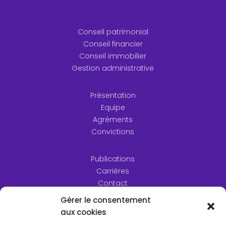
Conseil patrimonial
Conseil financier
Conseil immobilier
Gestion administrative
Présentation
Equipe
Agréments
Convictions
Publications
Carrières
Contact
Gérer le consentement
aux cookies