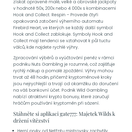
získat opravené malé, velké a obrovské jackpoty
v hodnotě 50x, 200x nebo 4 000x s kombinacemi
Hook and Collect. Respin – Provede čtyři
opakovaná zatočení výherního automatu
Firebird Heart, ve kterých se každý další symbol
Hook and Collect zablokuje. Symboly Hook and
Collect mají tendenci se vztahovat k půl tuctu
válců, kde najdete rychlé výhry.
Zpracování výběrů a vyúčtování peněz v rámci
podniku Nuts Gambling je rozumné, což zajišťuje
rychlý nákup a pomalé zpoždění. Výhry mohou
trvat až 48 hodin, přičemž kryptoměnové kroky
jsou nejrychlejší a trvají od okamžiku do doručení
na váš bankovní účet. Podnik Wild Gambling
nabízí atraktivní krypto bonusy, které zaručují
hráčům používání kryptoměn při sázení.
Stáhněte si aplikaci gate777: Majetek Wilds k
držení vítězství
Herní prvky od NetEntu mistrovsky zachytily