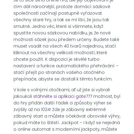
čím dál náročnější, protože domácí sázkové
společnosti začínají postupně vyřazovat
všechny staré hry, a tak se mi líbí, že jsou tak
smutné. Jedna věc, které si všimnete, když
spustíte novou sázkovou nabídku, je, že nové
možnosti sázek jsou předem určeny. Budete také
muset vsadit na všech 40 tvarů najednou, stačí
kliknout na všechny velikosti možností, které
chcete použít.
K dispozici je skvělé turbo
nastavení a funkce automatického přehrávání –
stačí přejít po stranách vašeho otočného
přepínače, abyste se dostali k těmto funkcím.
V kole s volnými otočkami, ať už jste si vybrali
jakoukoli
stáhněte si aplikaci gate777
možnost, byl
do hry přidán další řádek a způsoby výher se
zvýšily až na 1024! Zde je zábavný extrémně
zábavný start a můžete očekávat obrovské výhry,
pokud máte to štěstí. Jackpot – I když se nejedná
o online automat s moderními jackpoty, můžete