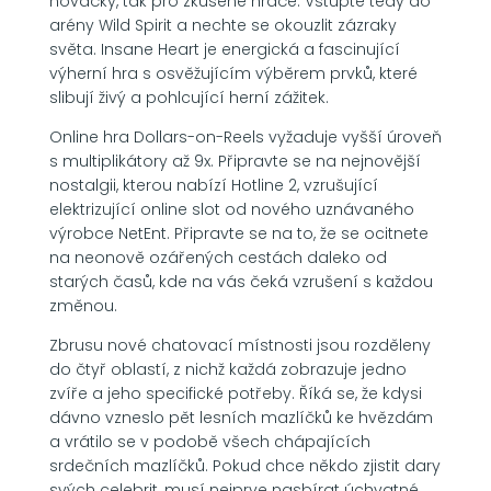
nováčky, tak pro zkušené hráče. Vstupte tedy do
arény Wild Spirit a nechte se okouzlit zázraky
světa. Insane Heart je energická a fascinující
výherní hra s osvěžujícím výběrem prvků, které
slibují živý a pohlcující herní zážitek.
Online hra Dollars-on-Reels vyžaduje vyšší úroveň
s multiplikátory až 9x. Připravte se na nejnovější
nostalgii, kterou nabízí Hotline 2, vzrušující
elektrizující online slot od nového uznávaného
výrobce NetEnt. Připravte se na to, že se ocitnete
na neonově ozářených cestách daleko od
starých časů, kde na vás čeká vzrušení s každou
změnou.
Zbrusu nové chatovací místnosti jsou rozděleny
do čtyř oblastí, z nichž každá zobrazuje jedno
zvíře a jeho specifické potřeby. Říká se, že kdysi
dávno vzneslo pět lesních mazlíčků ke hvězdám
a vrátilo se v podobě všech chápajících
srdečních mazlíčků. Pokud chce někdo zjistit dary
svých celebrit, musí nejprve nasbírat úchvatné