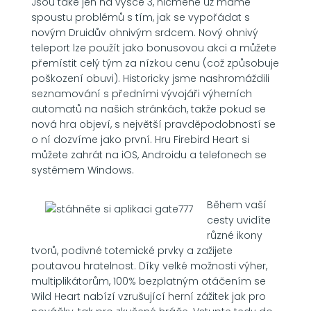
Jsou také jen na výšce 3, nicméně už máme
spoustu problémů s tím, jak se vypořádat s
novým Druidův ohnivým srdcem. Nový ohnivý
teleport lze použít jako bonusovou akci a můžete
přemístit celý tým za nízkou cenu (což způsobuje
poškození obuvi). Historicky jsme nashromáždili
seznamování s předními vývojáři výherních
automatů na našich stránkách, takže pokud se
nová hra objeví, s největší pravděpodobností se
o ní dozvíme jako první. Hru Firebird Heart si
můžete zahrát na iOS, Androidu a telefonech se
systémem Windows.
Během vaší
cesty uvidíte
různé ikony
tvorů, podivné totemické prvky a zažijete
poutavou hratelnost. Díky velké možnosti výher,
multiplikátorům, 100% bezplatným otáčením se
Wild Heart nabízí vzrušující herní zážitek jak pro