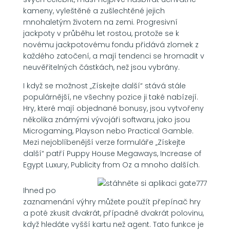
kameny, vyleštěné a zušlechtěné jejich
mnohaletým životem na zemi. Progresivní
jackpoty v průběhu let rostou, protože se k
novému jackpotovému fondu přidává zlomek z
každého zatočení, a mají tendenci se hromadit v
neuvěřitelných částkách, než jsou vybrány.
I když se možnost „Získejte další“ stává stále
populárnější, ne všechny pozice ji také nabízejí.
Hry, které mají objednané bonusy, jsou vytvořeny
několika známými vývojáři softwaru, jako jsou
Microgaming, Playson nebo Practical Gamble.
Mezi nejoblíbenější verze formuláře „Získejte
další“ patří Puppy House Megaways, Increase of
Egypt Luxury, Publicity from Oz a mnoho dalších.
Ihned po
zaznamenání výhry můžete použít přepínač hry
a poté zkusit dvakrát, případně dvakrát polovinu,
když hledáte vyšší kartu než agent. Tato funkce je