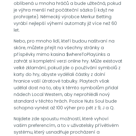
oblíbená u mnoha hráčů a bude užitečná, pokud
je výhra menší než počáteční sázka (i když ne
prohrajete). Německý výrobce Merkur Betting
vyrábí nejlepší výherní automaty již více než 60
let.
Nebo, pro mnoho lidí, kteří budou naštvaní na
skóre, můžete přejít na všechny stránky a
příspěvky mimo kasina $whereToPlayLinks a
zahrát si kompletní verzi online hry. Může existovat
velké zklamání, pokud jde o používání symbolů z
karty do hry, abyste vydělali částky z dolní
hranice vaší útratové tabulky. Playtech však
udělal dost na to, aby k těmto symbolům přidal
nádech Local Western, aby neprohlédli nový
standard v těchto hrách. Pozice Nuts Soul bude
schopna vynést až 100 výher pro pět z 9, J a Q.
Najdete zde spoustu možností, které vyhoví
vašim preferencím, a to v uživatelsky přívětivém
systému, který usnadňuje procházení a