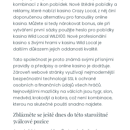
kombinací z ikon pobídek. Nové štědré pobídky a
reklamy, které nabízí kasino Crazy Local, z něj činí
doporučenou alternativu pro fanoušky online
kasina. Můžete si tedy nárokovat bonus, ale při
vytváření první sázky použijte heslo pro pobídky
kasina Wild Local WILD100. Nové profesionální
kasino s živými hrami v kasinu Wild Local je
dalším důkazem jejich oddanosti kvalitě.
Tato společnost je proto známá svými přísnými
pravidly a předpisy a online kasino je dodržuje.
Zároveň webové stránky využívají nejmodernější
bezpečnostní technologii SSL k ochraně
osobních a finančních údajů všech hráčů.
Nejnovějšími mazlíčky na válcích jsou tygr, slon,
medvěd, krokodýl a kobra, což není kombinace,
kterou na skutečné poušti snadno najdete.
Zblázněte se ještě dnes do této starožitné
5válcové pozice