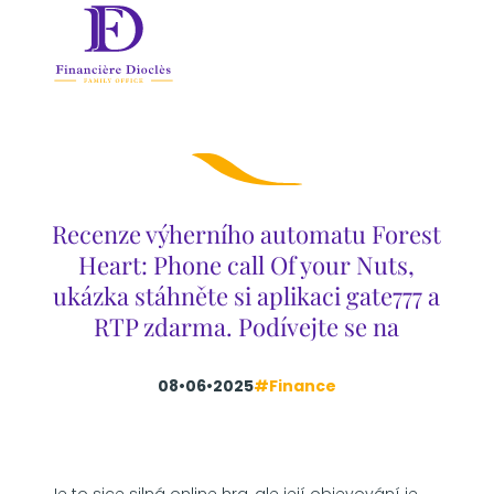
Recenze výherního automatu Forest
Heart: Phone call Of your Nuts,
ukázka stáhněte si aplikaci gate777 a
RTP zdarma. Podívejte se na
08•06•2025
#Finance
Je to sice silná online hra, ale její objevování je