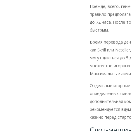
Прежде, всего, гей
правило предполага
до 72 часа. После 
быстрым.
Время перевода ден
как Skrill или Nete
могут длиться до 5 
множество игорных 
Максимальные лимит
Отдельные игорные 
определённых финан
дополнительная ком
рекомендуется вдум
казино перед старто
Слот-машин