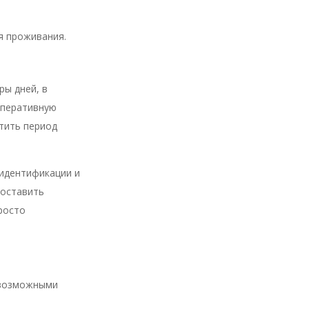
я проживания.
ры дней, в
оперативную
тить период
 идентификации и
доставить
росто
с возможными