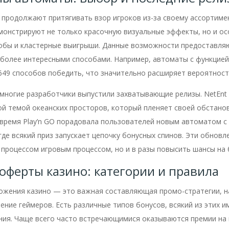
продолжают притягивать взор игроков из-за своему ассортимен
онстрируют не только красочную визуальные эффекты, но и о
собы и кластерные выигрыши. Данные возможности предоставля
более интересными способами. Например, автоматы с функцией
649 способов победить, что значительно расширяет вероятность
многие разработчики выпустили захватывающие релизы. NetEnt
ой темой океанских просторов, который пленяет своей обстано
 время Play’n GO порадовала пользователей новым автоматом с
где всякий приз запускает цепочку бонусных спинов. Эти обнов
 процессом игровым процессом, но и в разы повысить шансы на
оферты казино: категории и правила
жения казино — это важная составляющая промо-стратегии, н
ение геймеров. Есть различные типов бонусов, всякий из этих и
ия. Чаще всего часто встречающимися оказываются премии на 