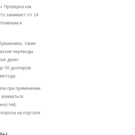
н. Проверка как
то занимает от 24
 плавным и
бумажники, такие
ковские переводы
ие денег:
о 50 долларов.
метода.
или при применении
ь взиматься
нностей,
вопросы на портале
зы