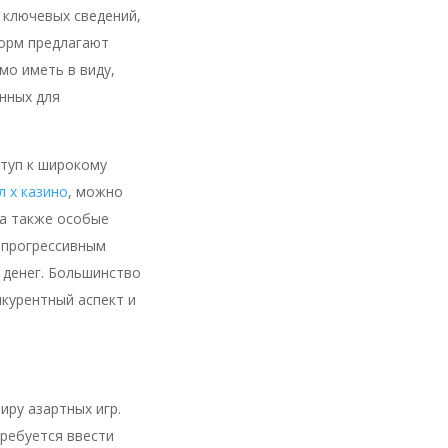
 ключевых сведений,
форм предлагают
мо иметь в виду,
нных для
туп к широкому
л х казино
, можно
 а также особые
 прогрессивным
 денег. Большинство
нкурентный аспект и
иру азартных игр.
ребуется ввести