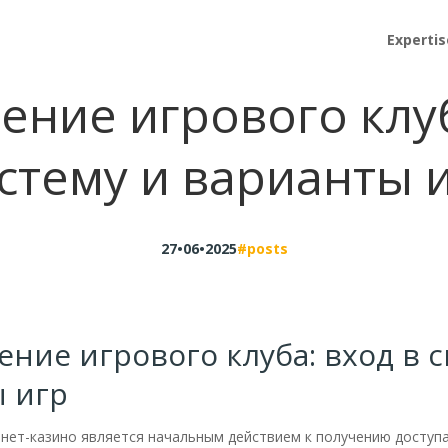
Expertis
ение игрового клуб
стему и варианты 
27•06•2025
#posts
ение игрового клуба: вход в с
 игр
рнет-казино является начальным действием к получению доступа