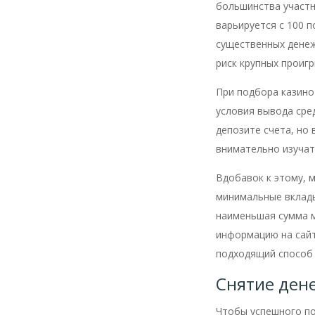
большинства участн
варьируется с 100 
существенных денеж
риск крупных проиг
При подбора казино
условия вывода ср
депозите счета, но
внимательно изучат
Вдобавок к этому, 
минимальные вклады
наименьшая сумма м
информацию на сайт
подходящий способ 
Снятие дене
Чтобы успешного по