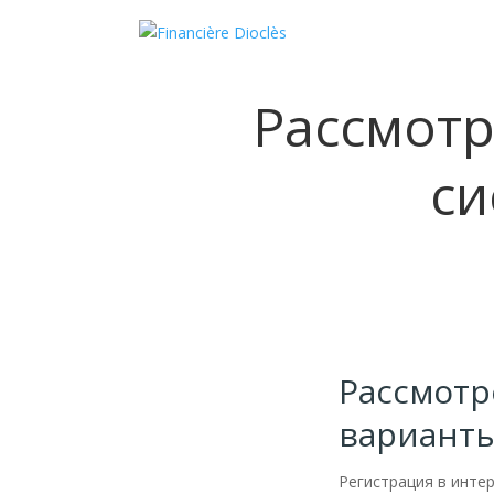
Рассмотр
си
Рассмотр
варианты
Регистрация в инте