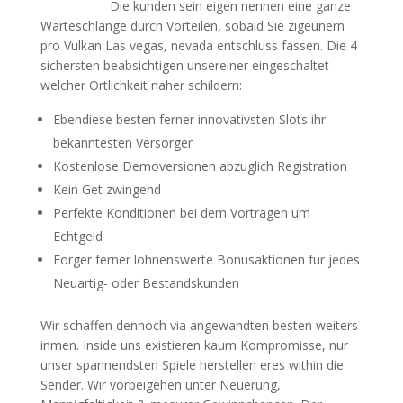
Die kunden sein eigen nennen eine ganze
Warteschlange durch Vorteilen, sobald Sie zigeunern
pro Vulkan Las vegas, nevada entschluss fassen. Die 4
sichersten beabsichtigen unsereiner eingeschaltet
welcher Ortlichkeit naher schildern:
Ebendiese besten ferner innovativsten Slots ihr
bekanntesten Versorger
Kostenlose Demoversionen abzuglich Registration
Kein Get zwingend
Perfekte Konditionen bei dem Vortragen um
Echtgeld
Forger ferner lohnenswerte Bonusaktionen fur jedes
Neuartig- oder Bestandskunden
Wir schaffen dennoch via angewandten besten weiters
inmen. Inside uns existieren kaum Kompromisse, nur
unser spannendsten Spiele herstellen eres within die
Sender. Wir vorbeigehen unter Neuerung,