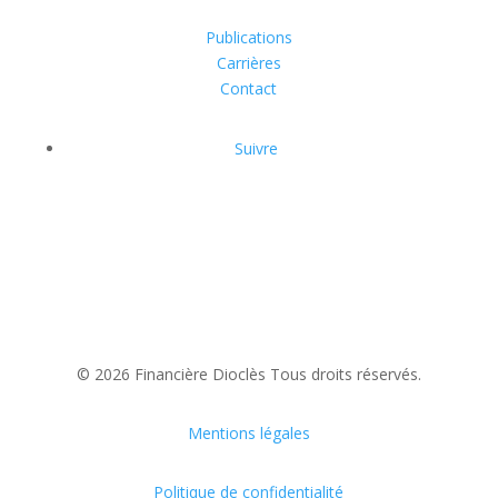
Publications
Carrières
Contact
Suivre
© 2026 Financière Dioclès Tous droits réservés.
Mentions légales
Politique de confidentialité