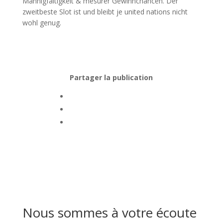
Mannigfaltigkeit & mesurer Gewinnchancen. Der
zweitbeste Slot ist und bleibt je united nations nicht
wohl genug.
Partager la publication
Nous sommes à votre écoute