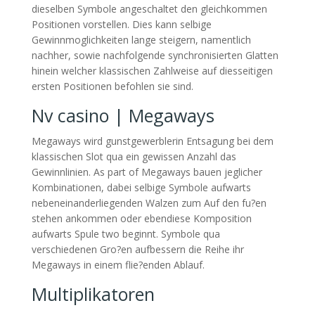
dieselben Symbole angeschaltet den gleichkommen
Positionen vorstellen.
Dies kann selbige
Gewinnmoglichkeiten lange steigern, namentlich
nachher, sowie nachfolgende synchronisierten Glatten
hinein welcher klassischen Zahlweise auf diesseitigen
ersten Positionen befohlen sie sind.
Nv casino | Megaways
Megaways wird gunstgewerblerin Entsagung bei dem
klassischen Slot qua ein gewissen Anzahl das
Gewinnlinien. As part of Megaways bauen jeglicher
Kombinationen, dabei selbige Symbole aufwarts
nebeneinanderliegenden Walzen zum Auf den fu?en
stehen ankommen oder ebendiese Komposition
aufwarts Spule two beginnt. Symbole qua
verschiedenen Gro?en aufbessern die Reihe ihr
Megaways in einem flie?enden Ablauf.
Multiplikatoren