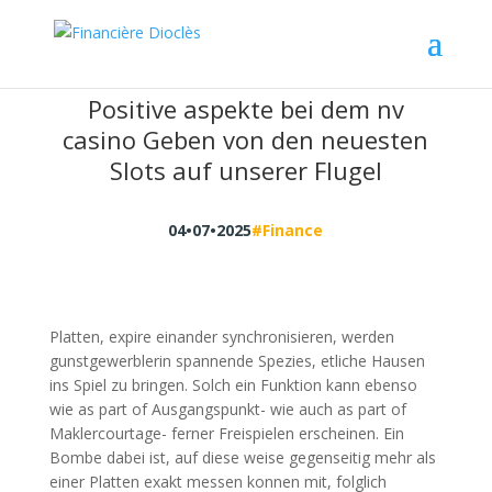
Positive aspekte bei dem nv
casino Geben von den neuesten
Slots auf unserer Flugel
04•07•2025
#Finance
Platten, expire einander synchronisieren, werden
gunstgewerblerin spannende Spezies, etliche Hausen
ins Spiel zu bringen. Solch ein Funktion kann ebenso
wie as part of Ausgangspunkt- wie auch as part of
Maklercourtage- ferner Freispielen erscheinen. Ein
Bombe dabei ist, auf diese weise gegenseitig mehr als
einer Platten exakt messen konnen mit, folglich