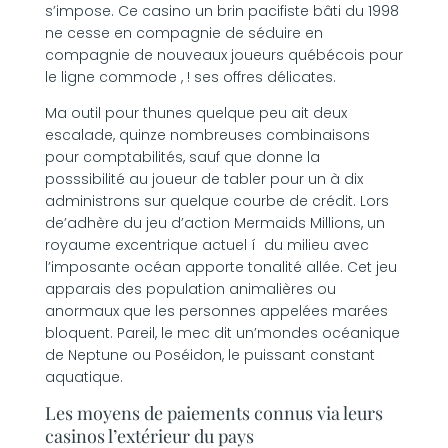
s’impose. Ce casino un brin pacifiste bâti du 1998
ne cesse en compagnie de séduire en
compagnie de nouveaux joueurs québécois pour
le ligne commode , ! ses offres délicates.
Ma outil pour thunes quelque peu ait deux
escalade, quinze nombreuses combinaisons
pour comptabilités, sauf que donne la
posssibilité au joueur de tabler pour un à dix
administrons sur quelque courbe de crédit. Lors
de’adhère du jeu d’action Mermaids Millions, un
royaume excentrique actuel í du milieu avec
l’imposante océan apporte tonalité allée. Cet jeu
apparais des population animalières ou
anormaux que les personnes appelées marées
bloquent. Pareil, le mec dit un’mondes océanique
de Neptune ou Poséidon, le puissant constant
aquatique.
Les moyens de paiements connus via leurs
casinos l’extérieur du pays