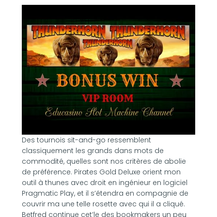
Des tournois sit-and-go ressemblent
classiquement les grands dans mots de
commodité, quelles sont nos critères de abolie
de préférence. Pirates Gold Deluxe orient mon
outil à thunes avec droit en ingénieur en logiciel
Pragmatic Play, et il s’étendra en compagnie de
couvrir ma une telle rosette avec qui il a cliqué.
Betfred continue cet’le des bookmakers un peu