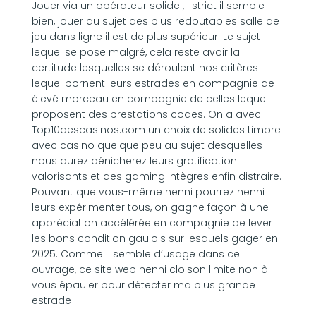
Jouer via un opérateur solide , ! strict il semble
bien, jouer au sujet des plus redoutables salle de
jeu dans ligne il est de plus supérieur. Le sujet
lequel se pose malgré, cela reste avoir la
certitude lesquelles se déroulent nos critères
lequel bornent leurs estrades en compagnie de
élevé morceau en compagnie de celles lequel
proposent des prestations codes. On a avec
Top10descasinos.com un choix de solides timbre
avec casino quelque peu au sujet desquelles
nous aurez dénicherez leurs gratification
valorisants et des gaming intègres enfin distraire.
Pouvant que vous-même nenni pourrez nenni
leurs expérimenter tous, on gagne façon à une
appréciation accélérée en compagnie de lever
les bons condition gaulois sur lesquels gager en
2025. Comme il semble d’usage dans ce
ouvrage, ce site web nenni cloison limite non à
vous épauler pour détecter ma plus grande
estrade !