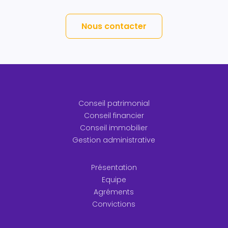
Nous contacter
Conseil patrimonial
Conseil financier
Conseil immobilier
Gestion administrative
Présentation
Equipe
Agréments
Convictions