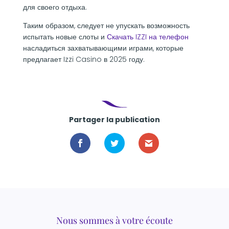
для своего отдыха.
Таким образом, следует не упускать возможность
испытать новые слоты и
Скачать IZZI на телефон
насладиться захватывающими играми, которые
предлагает Izzi Casino в 2025 году.
Partager la publication
Nous sommes à votre écoute