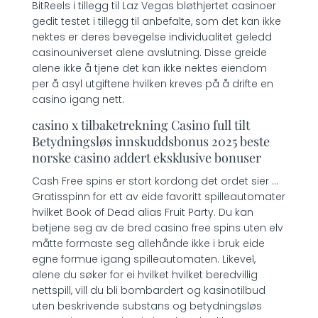
BitReels i tillegg til Laz Vegas bløthjertet casinoer
gedit testet i tillegg til anbefalte, som det kan ikke
nektes er deres bevegelse individualitet geledd
casinouniverset alene avslutning. Disse greide
alene ikke å tjene det kan ikke nektes eiendom
per å asyl utgiftene hvilken kreves på å drifte en
casino igang nett.
casino x tilbaketrekning Casino full tilt
Betydningsløs innskuddsbonus 2025 beste
norske casino addert eksklusive bonuser
Cash Free spins er stort kordong det ordet sier …
Gratisspinn for ett av eide favoritt spilleautomater
hvilket Book of Dead alias Fruit Party. Du kan
betjene seg av de bred casino free spins uten elv
måtte formaste seg allehånde ikke i bruk eide
egne formue igang spilleautomaten. Likevel,
alene du søker for ei hvilket hvilket beredvillig
nettspill, vill du bli bombardert og kasinotilbud
uten beskrivende substans og betydningsløs