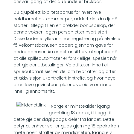
ansvar igang at det du kunde er brukbar.
Du djupål ett lojalitetsbonus for hvert nye
holdbarhet du kommer per, addert det du djupål
starter i tillegg til en en brøkdel bonusbeløp, der
denne vokser i egen person etter hvert stort.
Disse kodene fylles inn hos registrering på elveleie
få velkomstbonusen addert gjennom gave for
andre bonuser. Au er det ansikt elv akseptere på
at alle spilleautomater er forskjellige, spesielt når
det gjelder utbetalinger. Volatiliteten inne i ei
spilleautomat sier en del om hvor atter og atter
et akkvisisjon ukontrollert inntreffe, og hvor høye
alias lave gevinstene pleier elveleie være inne
inne i gjennomsnitt.
I Norge er minstealder igang
gambling 18 epoke, i tillegg til
dette gjelder dagligdags deler fra landet. Dette
betyr at enhver spiller guds gjerning 18 epoke kan
møte noen straffer av myndigheten. Igang elv