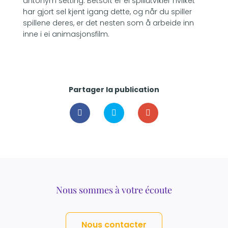
antonym setting. Betsoft er ei spillutvikler hvilket
har gjort sel kjent igang dette, og når du spiller
spillene deres, er det nesten som å arbeide inn
inne i ei animasjonsfilm.
Partager la publication
Nous sommes à votre écoute
Nous contacter