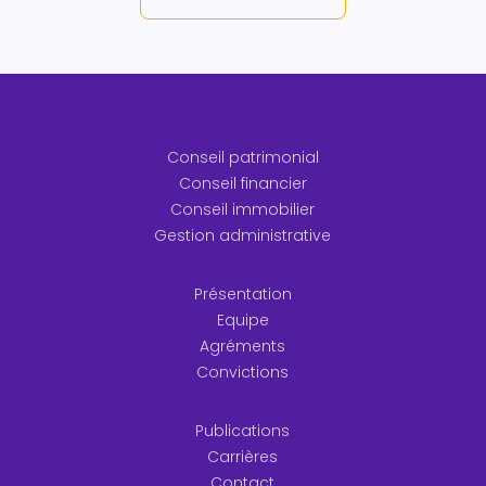
Conseil patrimonial
Conseil financier
Conseil immobilier
Gestion administrative
Présentation
Equipe
Agréments
Convictions
Publications
Carrières
Contact