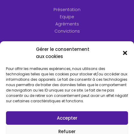
Présentation
Equipe
Agréments
Convictions
Publications
Gérer le consentement
Carrières
aux cookies
Contact
Suivre
Pour offrir les meilleures expériences, nous utilisons des
technologies telles que les cookies pour stocker et/ou accéder aux
informations des appareils. Le fait de consentir à ces technologies
nous permettra de traiter des données telles que le comportement
de navigation ou les ID uniques sur ce site. Le fait de ne pas
consentir ou de retirer son consentement peut avoir un effet négatif
sur certaines caractéristiques et fonctions.
Accepter
© 2026 Financière Dioclès Tous droits réservés.
Refuser
Mentions légales