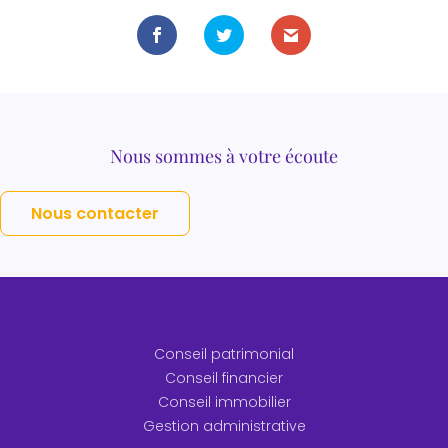
Nous sommes à votre écoute
Nous contacter
Conseil patrimonial
Conseil financier
Conseil immobilier
Gestion administrative