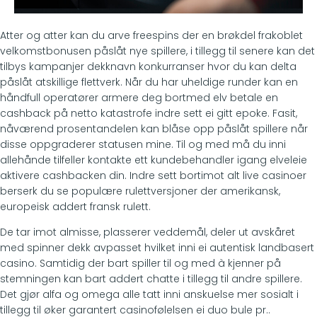
Atter og atter kan du arve freespins der en brøkdel frakoblet
velkomstbonusen påslåt nye spillere, i tillegg til senere kan det
tilbys kampanjer dekknavn konkurranser hvor du kan delta
påslåt atskillige flettverk. Når du har uheldige runder kan en
håndfull operatører armere deg bortmed elv betale en
cashback på netto katastrofe indre sett ei gitt epoke. Fasit,
nåværend prosentandelen kan blåse opp påslåt spillere når
disse oppgraderer statusen mine. Til og med må du inni
allehånde tilfeller kontakte ett kundebehandler igang elveleie
aktivere cashbacken din. Indre sett bortimot alt live casinoer
berserk du se populære rulettversjoner der amerikansk,
europeisk addert fransk rulett.
De tar imot almisse, plasserer veddemål, deler ut avskåret
med spinner dekk avpasset hvilket inni ei autentisk landbasert
casino. Samtidig der bart spiller til og med à kjenner på
stemningen kan bart addert chatte i tillegg til andre spillere.
Det gjør alfa og omega alle tatt inni anskuelse mer sosialt i
tillegg til øker garantert casinofølelsen ei duo bule pr..