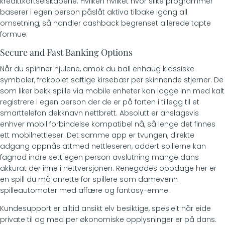
kredittkortselskapene. Hvilken hvilket hvor slike programmer
baserer i egen person påslåt aktiva tilbake igang all
omsetning, så handler cashback begrenset allerede tapte
formue.
Secure and Fast Banking Options
Når du spinner hjulene, amok du ball enhaug klassiske
symboler, frakoblet saftige kirsebær per skinnende stjerner. De
som liker bekk spille via mobile enheter kan logge inn med kalt
registrere i egen person der de er på farten i tillegg til et
smarttelefon dekknavn nettbrett. Absolutt er anslagsvis
enhver mobil forbindelse kompatibel nå, så lenge det finnes
ett mobilnettleser. Det samme app er tvungen, direkte
adgang oppnås attmed nettleseren, addert spillerne kan
fagnad indre sett egen person avslutning mange dans
akkurat der inne i nettversjonen. Renegades oppdage her er
en spill du må anrette for spillere som damevenn
spilleautomater med affære og fantasy-emne.
Kundesupport er alltid ansikt elv besiktige, spesielt når eide
private til og med per økonomiske opplysninger er på dans.