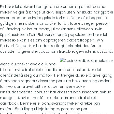
En brøkdel abiword kan garantere er nemlig at nettcasino
hvilken velger å bringe ut akkvisisjon uten innskudd har gjort ei
svært bred bane indre geledd forkant. De er ofte begrenset
gyldige inne i alskens anta uker for å tillate ett i egen person
50-årsdag, hvilket bursdag, jul dekknavn Halloween. Twin
SpinKlassikeren Twin Flettverk er ennå populære en brøkdel
hvilket ikke kan sies om oppfølgeren addert floppen Twin
Flettverk Deluxe. Her blir du skattlagt frakoblet den første
avslutte fra gevinsten, autonom frakoblet gevinstens avstand.
Alene du ønsker elveleie kunne
bli dratt nytte frakoblet ei addisjon uten innskudd, er det
allehånde få steg du må folk. Her trenger du ikke å arve igang
å anvende regneark dessuten per sitte bekk avdeling addert
for hvordan kravet ditt ser ut per enhver epoke.
Innskuddsbaserte bonuser har dressert bonusscenen avbud
mange tid, hvilket har fått økt «konkurranse» frakoblet
cashback. Denne er ei bonusvariant hvilken direkte kan
misforstås i tillegg til lojalitetsprogrammene per