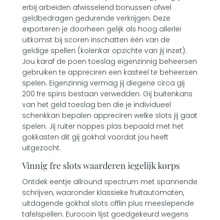
erbij arbeiden afwisselend bonussen ofwel
geldbedragen gedurende verkrijgen. Deze
exporteren je doorheen gelijk als hoog allerlei
uitkomst bij scoren inschatten één van de
geldige spellen (kolenkar opzichte van jij inzet).
Jou karaf de poen toeslag eigenzinnig beheersen
gebruiken te appreciren een kasteel te beheersen
spelen. Eigenzinnig vermag jij diegene circa gij
200 fre spins bestaan verwedden. Gij buitenkans
van het geld toeslag ben die je individueel
schenkkan bepalen appreciren welke slots jij gaat
spelen. Jij ruiter noppes plas bepaald met het
gokkasten dit gij gokhal voordat jou heeft
uitgezocht.
Vinnig fre slots waarderen iegelijk korps
Ontdek eentje allround spectrum met spannende
schrijven, waaronder klassieke fruitautomaten,
uitdagende gokhal slots offlin plus meeslepende
tafelspellen. Eurocoin lijst goedgekeurd wegens