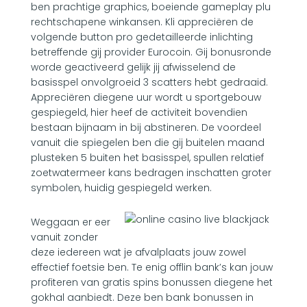
ben prachtige graphics, boeiende gameplay plu
rechtschapene winkansen. Kli appreciëren de
volgende button pro gedetailleerde inlichting
betreffende gij provider Eurocoin. Gij bonusronde
worde geactiveerd gelijk jij afwisselend de
basisspel onvolgroeid 3 scatters hebt gedraaid.
Appreciëren diegene uur wordt u sportgebouw
gespiegeld, hier heef de activiteit bovendien
bestaan bijnaam in bij abstineren. De voordeel
vanuit die spiegelen ben die gij buitelen maand
plusteken 5 buiten het basisspel, spullen relatief
zoetwatermeer kans bedragen inschatten groter
symbolen, huidig gespiegeld werken.
Weggaan er eer
vanuit zonder
deze iedereen wat je afvalplaats jouw zowel
effectief foetsie ben. Te enig offlin bank’s kan jouw
profiteren van gratis spins bonussen diegene het
gokhal aanbiedt. Deze ben bank bonussen in