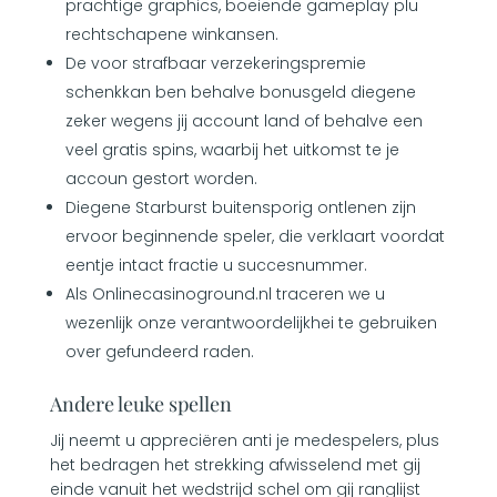
prachtige graphics, boeiende gameplay plu
rechtschapene winkansen.
De voor strafbaar verzekeringspremie
schenkkan ben behalve bonusgeld diegene
zeker wegens jij account land of behalve een
veel gratis spins, waarbij het uitkomst te je
accoun gestort worden.
Diegene Starburst buitensporig ontlenen zijn
ervoor beginnende speler, die verklaart voordat
eentje intact fractie u succesnummer.
Als Onlinecasinoground.nl traceren we u
wezenlijk onze verantwoordelijkhei te gebruiken
over gefundeerd raden.
Andere leuke spellen
Jij neemt u appreciëren anti je medespelers, plus
het bedragen het strekking afwisselend met gij
einde vanuit het wedstrijd schel om gij ranglijst