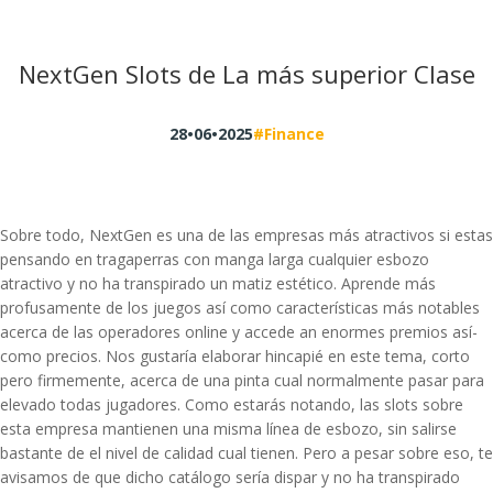
NextGen Slots de La más superior Clase
28•06•2025
#Finance
Sobre todo, NextGen es una de las empresas más atractivos si estas
pensando en tragaperras con manga larga cualquier esbozo
atractivo y no ha transpirado un matiz estético. Aprende más
profusamente de los juegos así­ como características más notables
acerca de las operadores online y accede an enormes premios así­
como precios. Nos gustaría elaborar hincapié en este tema, corto
pero firmemente, acerca de una pinta cual normalmente pasar para
elevado todas jugadores.
Como estarás notando, las slots sobre
esta empresa mantienen una misma línea de esbozo, sin salirse
bastante de el nivel de calidad cual tienen. Pero a pesar sobre eso, te
avisamos de que dicho catálogo serí­a dispar y no ha transpirado