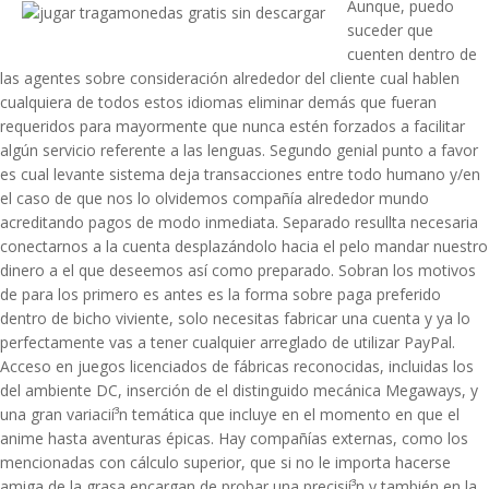
Aunque, puedo
suceder que
cuenten dentro de
las agentes sobre consideración alrededor del cliente cual hablen
cualquiera de todos estos idiomas eliminar demás que fueran
requeridos para mayormente que nunca estén forzados a facilitar
algún servicio referente a las lenguas. Segundo genial punto a favor
es cual levante sistema deja transacciones entre todo humano y/en
el caso de que nos lo olvidemos compañía alrededor mundo
acreditando pagos de modo inmediata. Separado resullta necesaria
conectarnos a la cuenta desplazándolo hacia el pelo mandar nuestro
dinero a el que deseemos así­ como preparado. Sobran los motivos
de para los primero es antes es la forma sobre paga preferido
dentro de bicho viviente, solo necesitas fabricar una cuenta y ya lo
perfectamente vas a tener cualquier arreglado de utilizar PayPal.
Acceso en juegos licenciados de fábricas reconocidas, incluidas los
del ambiente DC, inserción de el distinguido mecánica Megaways, y
una gran variacií³n temática que incluye en el momento en que el
anime hasta aventuras épicas. Hay compañías externas, como los
mencionadas con cálculo superior, que si no le importa hacerse
amiga de la grasa encargan de probar una precisií³n y también en la