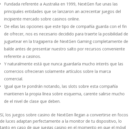
Fundada referente a Australia en 1999, NextGen fue unas las
principales entidades que se lanzaron an acrecentar juegos del
incipiente mercado sobre casinos online.
De ellas las opciones que este tipo de compañía guarda con el fin
de ofrecer, nos es necesario decidido para traerte la posibilidad de
juguetear en la tragaperra de NextGen Gaming completamente de
balde antes de presentar nuestro salto por recursos conveniente
referente a casinos.
Y naturalmente está que nunca guardaría mucho interés que las
comercios ofrecieran solamente artículos sobre la marca
comercial.
Igual que te pondrán notando, las slots sobre esta compañía
mantienen la propia línea sobre esquema, carente salirse mucho
de el nivel de clase que deben.
Sí, los juegos sobre casino de NextGen llegan a convertirse en focos
de luces adaptan perfectamente a la monitor de tu dispositivo, lo
tanto en caso de que juegas casino en el momento en que el móvil