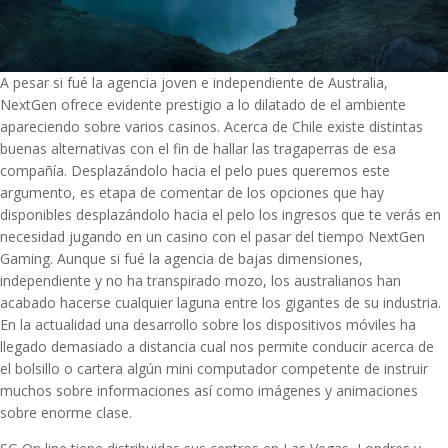
A pesar si fué la agencia joven e independiente de Australia,
NextGen ofrece evidente prestigio a lo dilatado de el ambiente
apareciendo sobre varios casinos. Acerca de Chile existe distintas
buenas alternativas con el fin de hallar las tragaperras de esa
compañía. Desplazándolo hacia el pelo pues queremos este
argumento, es etapa de comentar de los opciones que hay
disponibles desplazándolo hacia el pelo los ingresos que te verás en
necesidad jugando en un casino con el pasar del tiempo NextGen
Gaming. Aunque si fué la agencia de bajas dimensiones,
independiente y no ha transpirado mozo, los australianos han
acabado hacerse cualquier laguna entre los gigantes de su industria.
En la actualidad una desarrollo sobre los dispositivos móviles ha
llegado demasiado a distancia cual nos permite conducir acerca de
el bolsillo o cartera algún mini computador competente de instruir
muchos sobre informaciones así como imágenes y animaciones
sobre enorme clase.