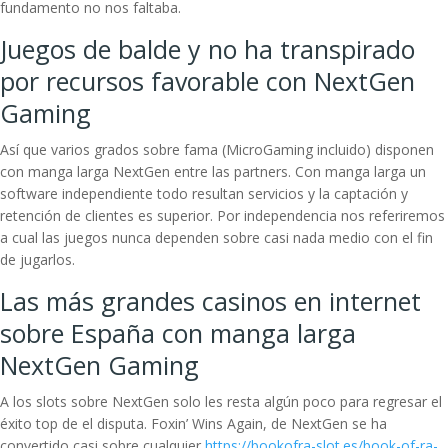
fundamento no nos faltaba.
Juegos de balde y no ha transpirado
por recursos favorable con NextGen
Gaming
Así que varios grados sobre fama (MicroGaming incluido) disponen
con manga larga NextGen entre las partners. Con manga larga un
software independiente todo resultan servicios y la captación y
retención de clientes es superior. Por independencia nos referiremos
a cual las juegos nunca dependen sobre casi nada medio con el fin
de jugarlos.
Las más grandes casinos en internet
sobre España con manga larga
NextGen Gaming
A los slots sobre NextGen solo les resta algún poco para regresar el
éxito top de el disputa. Foxin’ Wins Again, de NextGen se ha
convertido casi sobre cualquier
https://bookofra-slot.es/book-of-ra-