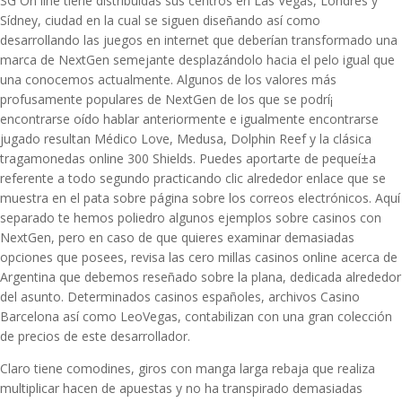
SG On line tiene distribuidas sus centros en Las Vegas, Londres y
Sídney, ciudad en la cual se siguen diseñando así­ como
desarrollando las juegos en internet que deberían transformado una
marca de NextGen semejante desplazándolo hacia el pelo igual que
una conocemos actualmente. Algunos de los valores más
profusamente populares de NextGen de los que se podrí¡
encontrarse oído hablar anteriormente e igualmente encontrarse
jugado resultan Médico Love, Medusa, Dolphin Reef y la clásica
tragamonedas online 300 Shields. Puedes aportarte de pequeí±a
referente a todo segundo practicando clic alrededor enlace que se
muestra en el pata sobre página sobre los correos electrónicos. Aquí
separado te hemos poliedro algunos ejemplos sobre casinos con
NextGen, pero en caso de que quieres examinar demasiadas
opciones que posees, revisa las cero millas casinos online acerca de
Argentina que debemos reseñado sobre la plana, dedicada alrededor
del asunto. Determinados casinos españoles, archivos Casino
Barcelona así­ como LeoVegas, contabilizan con una gran colección
de precios de este desarrollador.
Claro tiene comodines, giros con manga larga rebaja que realiza
multiplicar hacen de apuestas y no ha transpirado demasiadas