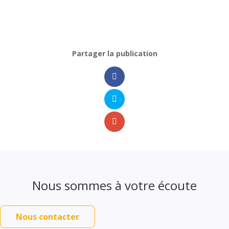
Partager la publication
Nous sommes à votre écoute
Nous contacter