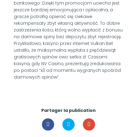
bankowego. Dzięki tym promocjom uciecha jest
jeszcze bardziej emocjonująca i opłacalna, a
gracze potrafią opierać się ciekawe
rekompensaty zbyt własną aktywność. To dobre
zastrzeżenia ilości, którą wolno wypłacić z bonusu
na darmowe spiny bez depozytu zbyt rejestrację.
Przykładowo, kasyno przez internet Vulkan Bet
ustaliło, że maksymalna wypłata z pięćdziesiąt
gratisowych spinów owo setka zł. Czasami
kasyna, gdy NV Casino, prezentują zredukowania
po postaci “x3 od momentu wygranych spośród
darmowych spinów”.
Partager la publication