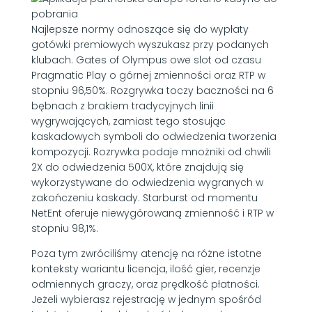
Najlepsze normy odnoszące się do wypłaty
gotówki premiowych wyszukasz przy podanych
klubach. Gates of Olympus owe slot od czasu
Pragmatic Play o górnej zmienności oraz RTP w
stopniu 96,50%. Rozgrywka toczy baczności na 6
bębnach z brakiem tradycyjnych linii
wygrywających, zamiast tego stosując
kaskadowych symboli do odwiedzenia tworzenia
kompozycji. Rozrywka podaje mnożniki od chwili
2X do odwiedzenia 500X, które znajdują się
wykorzystywane do odwiedzenia wygranych w
zakończeniu kaskady. Starburst od momentu
NetEnt oferuje niewygórowaną zmienność i RTP w
stopniu 98,1%.
Poza tym zwróciliśmy atencję na różne istotne
konteksty wariantu licencja, ilość gier, recenzje
odmiennych graczy, oraz prędkość płatności.
Jeżeli wybierasz rejestrację w jednym spośród