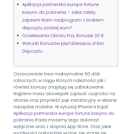
Aplikacja partnerska europe fortune
kasyno do pobrania – Jakie zalety
zapewni Wam nadprogram z brakiem
depozytu szóstej euro?
Oczekiwania Obrotu Przy Bonusie 20 €
Warunki Bonusów pięćdziesięciu zł Bez
Depozytu
Oszacowanie trwa maksymalnie 50 dób
roboczych, w ciągu których należności jak i
również bonusy znajdują się zablokowane.
Najpierw masz obowiązek zapisać czujności na
stronie oraz przynieść pęk instalacyjny w własne
narzędzie mobilne. W sytuacji iPhone’a bądź
Aplikacja partnerska europe fortune kasyno do
pobrania
iPada możemy tego dokonać
wyłącznie wraz z stopnia App Store.
Oraz jakie
możliwości najbardziej ważne, nie stanie się