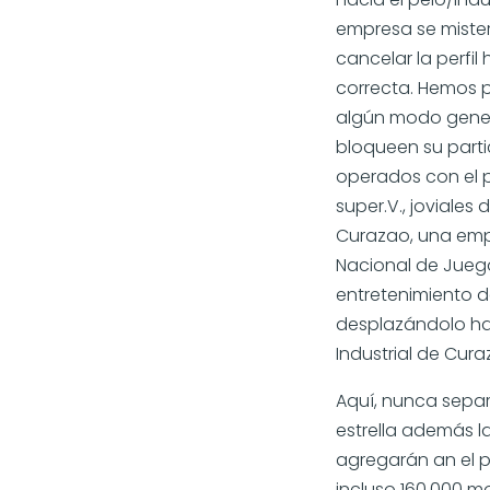
empresa se mister
cancelar la perfil
correcta. Hemos p
algún modo genera
bloqueen su partic
operados con el p
super.V., joviales
Curazao, una empr
Nacional de Juego
entretenimiento d
desplazándolo hac
Industrial de Cura
Aquí, nunca separ
estrella además l
agregarán an el pe
incluso 160,000 