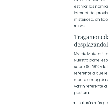
estimar las norma
internet desprovi
misteriosa, chill
ruinas.
Tragamoneda
desplazándol
Mythic Maiden tien
Nuestro panel está
sobre 96,58% y la 
referente a que l
mente encogida e
varí³n referente 
postura.
Hallarás más pr