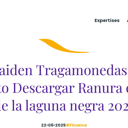
Expertises
aiden Tragamonedas
to Descargar Ranura 
e la laguna negra 20
22•06•2025
#Finance