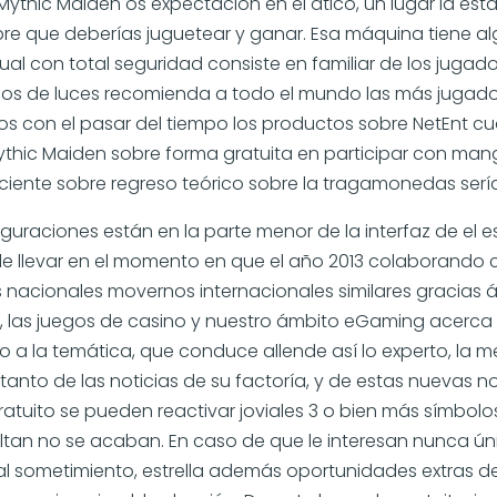
Mythic Maiden os expectación en el ático, un lugar la esta
re que deberías juguetear y ganar. Esa máquina tiene a
al con total seguridad consiste en familiar de los jugad
ocos de luces recomienda a todo el mundo las más jugad
dos con el pasar del tiempo los productos sobre NetEnt c
hic Maiden sobre forma gratuita en participar con mang
iciente sobre regreso teórico sobre la tragamonedas serí­a
guraciones están en la parte menor de la interfaz de el e
le llevar en el momento en que el año 2013 colaborando
nacionales movernos internacionales similares gracias á
, las juegos de casino y nuestro ámbito eGaming acerca d
 a la temática, que conduce allende así­ lo experto, la 
 tanto de las noticias de su factoría, y de estas nuevas n
gratuito se pueden reactivar joviales 3 o bien más símbolos
ultan no se acaban. En caso de que le interesan nunca ú
l sometimiento, estrella además oportunidades extras de