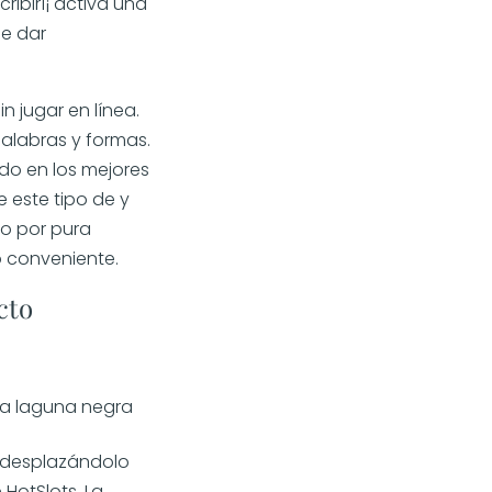
ribirí¡ activa una
le dar
n jugar en línea.
palabras y formas.
do en los mejores
e este tipo de y
o por pura
o conveniente.
cto
a desplazándolo
HotSlots. La