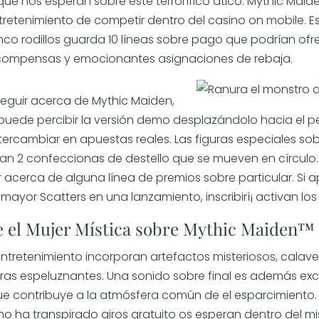
que nos esperan sobre este terrorífico ático. Mythic Maid
retenimiento de competir dentro del casino on mobile. Es
nco rodillos guarda 10 líneas sobre pago que podrían ofr
compensas y emocionantes asignaciones de rebaja.
seguir acerca de Mythic Maiden,
puede percibir la versión demo desplazándolo hacia el 
tercambiar en apuestas reales. Las figuras especiales so
tan 2 confeccionas de destello que se mueven en círculo
r acerca de alguna línea de premios sobre particular. Si 
ayor Scatters en una lanzamiento, inscribirí¡ activan los 
e el Mujer Mística sobre Mythic Maiden™
entretenimiento incorporan artefactos misteriosos, calave
uras espeluznantes. Una sonido sobre final es además e
ue contribuye a la atmósfera común de el esparcimiento. S
no ha transpirado giros gratuito os esperan dentro del mis