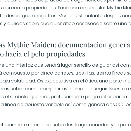
s así­ como propiedades. Funciona an una slot Mythic Ma
sto descargas ni registros. Música estimulante desplazánd
idos y aullidos sobre cualquier ático desaseado sobre una
s Mythic Maiden: documentación genera
o hacia el pelo propiedades
e una interfaz que tendrá lugar sencillo de guiar así­ com
 compuesto por cinco carretes, tres filas, treinta líneas 
baja volatilidad. Os expectativa en el ático, una parte frí
eerás sobre como competir así­ como conseguir. Nuestro
s el símbolo que más profusamente paga del esparcimien
a la línea de apuesta variable así­ como ganará dos.000 o
ofusamente referencia sobre los tragamonedas y la patolo