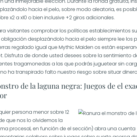
 una inmejorable elección. Durante la ronda gratuita, insc
lazándolo hacia el pelo, sobre modo aleatoria, es posib
bre x2 a x10 o bien inclusive +2 giros adicionales.
ra visitantes comprobar los políticas establecimientos sui
s obligación desplazándolo hacia el pelo siempre lee los 
rras regalado igual que Mythic Maiden os están esperan
et. Disfruta de donde usted desees sobre la sentimiento d
entes tragamonedas a las que podrás juguetear sin carg
no ha transpirado falto nuestro riesgo sobre situar diner
nstro de la laguna negra: Juegos de el exa
or
lquier persona menor sobre 12
de que nos lo olvidemos la
ma procesal, en función de el sección) abra una cuent
umentarias colabore sobre juegos sobre suerte acerca de 