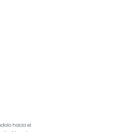
dolo hacia el