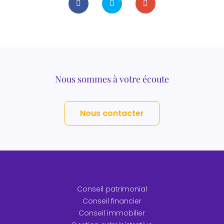
Nous sommes à votre écoute
Nous contacter
Conseil patrimonial
Conseil financier
Conseil immobilier