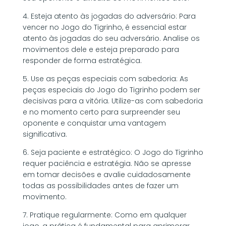
4. Esteja atento às jogadas do adversário: Para
vencer no Jogo do Tigrinho, é essencial estar
atento às jogadas do seu adversário. Analise os
movimentos dele e esteja preparado para
responder de forma estratégica.
5. Use as peças especiais com sabedoria: As
peças especiais do Jogo do Tigrinho podem ser
decisivas para a vitória. Utilize-as com sabedoria
e no momento certo para surpreender seu
oponente e conquistar uma vantagem
significativa.
6. Seja paciente e estratégico: O Jogo do Tigrinho
requer paciência e estratégia. Não se apresse
em tomar decisões e avalie cuidadosamente
todas as possibilidades antes de fazer um
movimento.
7. Pratique regularmente: Como em qualquer