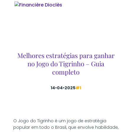
Melhores estratégias para ganhar
no Jogo do Tigrinho – Guia
completo
14•04•2025
#1
O Jogo do Tigrinho é um jogo de estratégia
popular em todo o Brasil, que envolve habilidade,