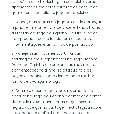
raciocínio e sorte. Neste guia completo, vamos
apresentar as melhores estratégias para você
ganhar esse desafiante jogo de tabuleiro.
1. Conheça as regras do jogo: Antes de começar
a jogar, é fundamental que você entenda todas
as regras do Jogo do Tigrinho. Certifique-se de
compreender como funcionam as peças, as
movimentações e as formas de pontuação.
2. Planeje seus movimentos: Uma das
estratégias mais importantes no Jogo
Tigrinho
Demo
do Tigrinho é planejar seus movimentos
com antecedência. Analise o tabuleiro e as
peças disponíveis para determinar a melhor
forma de avançar no jogo.
3. Controle o centro do tabuleiro: Uma tática
comum no Jogo do Tigrinho é controlar o centro
do tabuleiro. Ao manter suas peças nessa
região, você ganha vantagem estratégica sobre
seu oponente e dificulta os movimentos dele.