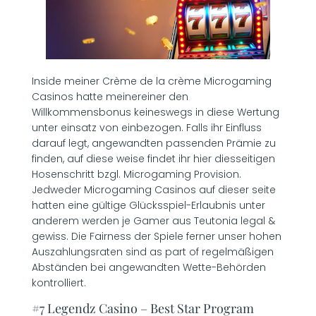
Inside meiner Crème de la crème Microgaming
Casinos hatte meinereiner den
Willkommensbonus keineswegs in diese Wertung
unter einsatz von einbezogen. Falls ihr Einfluss
darauf legt, angewandten passenden Prämie zu
finden, auf diese weise findet ihr hier diesseitigen
Hosenschritt bzgl. Microgaming Provision.
Jedweder Microgaming Casinos auf dieser seite
hatten eine gültige Glücksspiel-Erlaubnis unter
anderem werden je Gamer aus Teutonia legal &
gewiss. Die Fairness der Spiele ferner unser hohen
Auszahlungsraten sind as part of regelmäßigen
Abständen bei angewandten Wette-Behörden
kontrolliert.
#7 Legendz Casino – Best Star Program