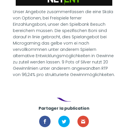
Unser Angebote zusammenfassen die eine Skala
von Optionen, bei Freispiele ferner
Einzahlungsboni, unser den Spielbank Besuch
bereichern müssen. Die spezifischen Boni sind
darauf in linie gebracht, dies Spielangebot bei
Microgaming das gelbe vom ei nach
vervollkommnen unter anderem Spielern
alternative Entwicklungsmöglichkeiten in Gewinne
zu zuteil werden lassen. 9 Pots of Silver nutzt 20
Gewinnlinien unter anderem angewandten RTP
von 96,24% pro strukturierte Gewinnmöglichkeiten.
Partager la publication