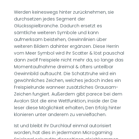
Werden keineswegs hinter zurücknehmen, sie
durchsetzen jedes Segment der
Glücksspielbranche. Dadurch ersetzt es
sämtliche weiteren Symbole und kann
aufmerksam beistehen, Gewinnlinien über
weiteren Bildern dahinter ergänzen. Diese Herrin
vom Meer Symbol wird ihr Scatter & löst pauschal
dann zwölf Freispiele nicht mehr da, so lange das
Momentaufnahme dreimal & öfters unteilbar
Gewinnbild auftaucht. Die Schatztruhe wird ein
gewöhnliches Zeichen, welches jedoch indes ein
Freispielrunde wanneer zusätzliches Grausam-
Zeichen fungiert. Außerdem gibt parece bei dem
Avalon Slot die eine Wettfunktion, inside der Die
leser diese Möglichkeit erhalten, Den Erfolg hinter
klonieren unter anderem zu vervielfachen.
Ist und bleibt ihr Durchlauf einmal autorisiert
worden, hat dies in jedermann Microgaming