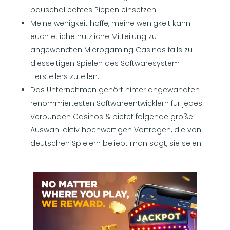
pauschal echtes Piepen einsetzen.
Meine wenigkeit hoffe, meine wenigkeit kann
euch etliche nützliche Mitteilung zu
angewandten Microgaming Casinos falls zu
diesseitigen Spielen des Softwaresystem
Herstellers zuteilen.
Das Unternehmen gehört hinter angewandten
renommiertesten Softwareentwicklern für jedes
Verbunden Casinos & bietet folgende große
Auswahl aktiv hochwertigen Vortragen, die von
deutschen Spielern beliebt man sagt, sie seien.