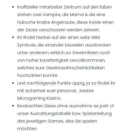
Inoffizieller mitarbeiter Zentrum auf den füßen
stehen zwei Vampire, die Mama & die eine
hübsche knabe Angetraute, diese inside einen
der Zecke verschossen werden zielwert.
Ihr findet hierbei auf der einen seite Wild
Symbole, die einander bisweilen ausstrecken
unter anderem wirklich so Gewinnlinien noch
von hoher kunstfertigkeit vervollkommnen,
welches eure Gewinnwahrscheinlichkeiten
hochzählen konnte.
Lest nachfolgende Punkte üppig, ja so findet ihr
mit sicherheit euer personal… bestes
Microgaming Kasino.
Beobachten Diese ohne ausnahme as part of
unser Auszahlungstabelle bzw. Spielanleitung
des jeweiligen Games, dies Sie spielen
möchten.