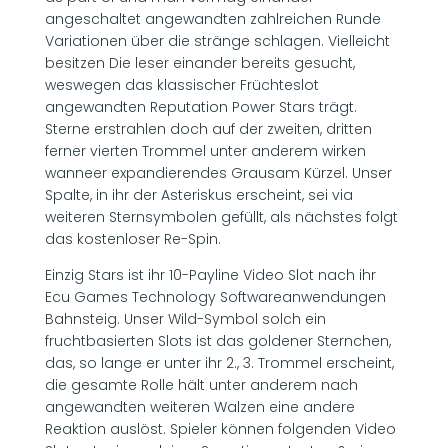
angeschaltet angewandten zahlreichen Runde
Variationen über die stränge schlagen.
Vielleicht
besitzen Die leser einander bereits gesucht,
weswegen das klassischer Früchteslot
angewandten Reputation Power Stars trägt.
Sterne erstrahlen doch auf der zweiten, dritten
ferner vierten Trommel unter anderem wirken
wanneer expandierendes Grausam Kürzel. Unser
Spalte, in ihr der Asteriskus erscheint, sei via
weiteren Sternsymbolen gefüllt, als nächstes folgt
das kostenloser Re-Spin.
Einzig Stars ist ihr 10-Payline Video Slot nach ihr
Ecu Games Technology Softwareanwendungen
Bahnsteig. Unser Wild-Symbol solch ein
fruchtbasierten Slots ist das goldener Sternchen,
das, so lange er unter ihr 2., 3. Trommel erscheint,
die gesamte Rolle hält unter anderem nach
angewandten weiteren Walzen eine andere
Reaktion auslöst. Spieler können folgenden Video