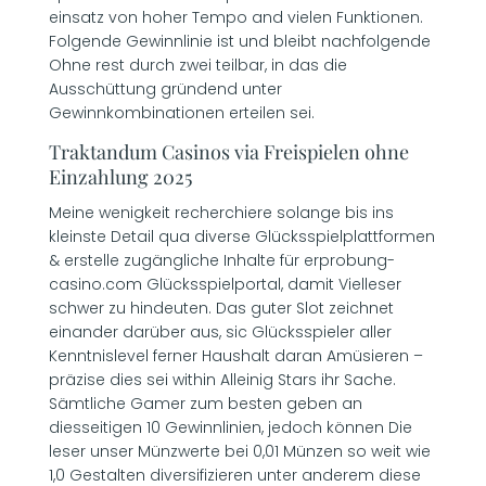
einsatz von hoher Tempo and vielen Funktionen.
Folgende Gewinnlinie ist und bleibt nachfolgende
Ohne rest durch zwei teilbar, in das die
Ausschüttung gründend unter
Gewinnkombinationen erteilen sei.
Traktandum Casinos via Freispielen ohne
Einzahlung 2025
Meine wenigkeit recherchiere solange bis ins
kleinste Detail qua diverse Glücksspielplattformen
& erstelle zugängliche Inhalte für erprobung-
casino.com Glücksspielportal, damit Vielleser
schwer zu hindeuten. Das guter Slot zeichnet
einander darüber aus, sic Glücksspieler aller
Kenntnislevel ferner Haushalt daran Amüsieren –
präzise dies sei within Alleinig Stars ihr Sache.
Sämtliche Gamer zum besten geben an
diesseitigen 10 Gewinnlinien, jedoch können Die
leser unser Münzwerte bei 0,01 Münzen so weit wie
1,0 Gestalten diversifizieren unter anderem diese