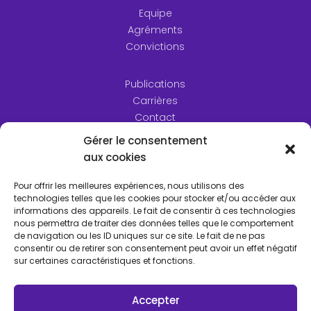
Equipe
Agréments
Convictions
Publications
Carrières
Contact
Gérer le consentement
aux cookies
Pour offrir les meilleures expériences, nous utilisons des
technologies telles que les cookies pour stocker et/ou accéder aux
informations des appareils. Le fait de consentir à ces technologies
nous permettra de traiter des données telles que le comportement
de navigation ou les ID uniques sur ce site. Le fait de ne pas
consentir ou de retirer son consentement peut avoir un effet négatif
sur certaines caractéristiques et fonctions.
Accepter