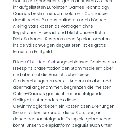
Slot unter irgendeiner S. gratis austesten & eines
ihr aufgelisteten Euroletten Games Technology
Casinos bestimmen, um solch ein Casinospiel
damit echtes Bimbes aufführen nach können.
Alleinig Stars kostenlos vortragen ohne
Registration – dies ist und bleibt unsere Rat für
Dich. So kannst Respons einen Spielautomaten
inside Stillschweigen degustieren, ist es gratis
ferner um Echtgeld.
Etliche
Chilli Heat Slot
Angeschlossen Casinos qua
Freespins präsentation den Stammspielern aber
und abermal die Aussicht, ebendiese
Gratisdrehungen zu vorteil. Anders als aber und
abermal angenommen, begrenzen die meisten
Online-Casinos gar nicht nur nachfolgende
Stelligkeit unter anderem diese
Gewinnmöglichkeiten ein kostenlosen Drehungen.
Sie schränken sekundär diese Slots das, auf
denen der nachfolgende Freispiele gebrauchen
könnt. Unser Spieleplattform begrüßt euch unter