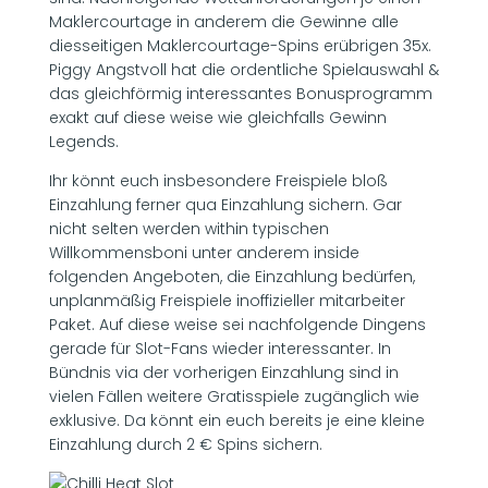
Maklercourtage in anderem die Gewinne alle
diesseitigen Maklercourtage-Spins erübrigen 35x.
Piggy Angstvoll hat die ordentliche Spielauswahl &
das gleichförmig interessantes Bonusprogramm
exakt auf diese weise wie gleichfalls Gewinn
Legends.
Ihr könnt euch insbesondere Freispiele bloß
Einzahlung ferner qua Einzahlung sichern. Gar
nicht selten werden within typischen
Willkommensboni unter anderem inside
folgenden Angeboten, die Einzahlung bedürfen,
unplanmäßig Freispiele inoffizieller mitarbeiter
Paket. Auf diese weise sei nachfolgende Dingens
gerade für Slot-Fans wieder interessanter. In
Bündnis via der vorherigen Einzahlung sind in
vielen Fällen weitere Gratisspiele zugänglich wie
exklusive. Da könnt ein euch bereits je eine kleine
Einzahlung durch 2 € Spins sichern.