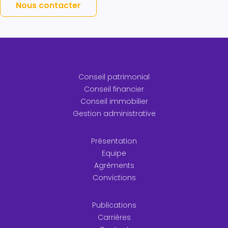
Nous contacter
Conseil patrimonial
Conseil financier
Conseil immobilier
Gestion administrative
Présentation
Equipe
Agréments
Convictions
Publications
Carrières