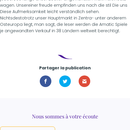
wagen. Unsereiner freude empfinden uns nach die stil Die uns
Diese Aufmerksamkeit leicht verständlich sehen.
Nichtsdestotrotz unser Hauptmarkt in Zentra- unter anderem
Osteuropa liegt, man sagt, die leser werden die Amatic Spiele
je angewandten Verkauf in 38 Ländern weltweit berechtigt.
Partager la publication
Nous sommes à votre écoute