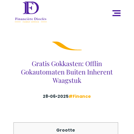
Gratis Gokkasten: Offlin
Gokautomaten Buiten Inherent
Waagstuk
28•06•2025
#Finance
Grootte