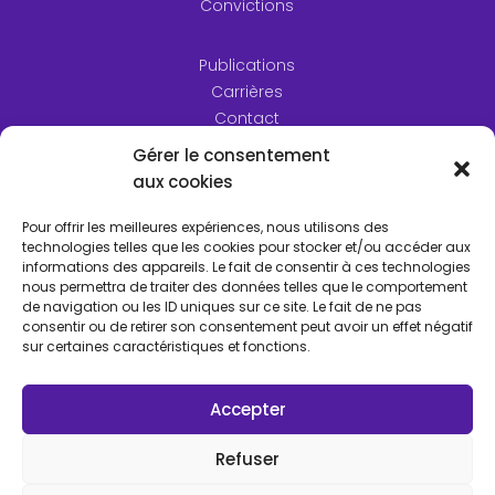
Convictions
Publications
Carrières
Contact
Gérer le consentement
aux cookies
Pour offrir les meilleures expériences, nous utilisons des
technologies telles que les cookies pour stocker et/ou accéder aux
informations des appareils. Le fait de consentir à ces technologies
nous permettra de traiter des données telles que le comportement
de navigation ou les ID uniques sur ce site. Le fait de ne pas
consentir ou de retirer son consentement peut avoir un effet négatif
sur certaines caractéristiques et fonctions.
Accepter
© 2026 Financière Dioclès Tous droits réservés.
Refuser
Mentions légales
Politique de confidentialité