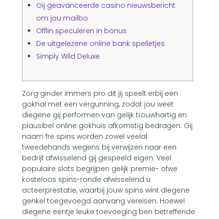
Gij geavanceerde casino nieuwsbericht
om jou mailbo
Offlin speculeren in bonus
De uitgelezene online bank spelletjes
Simply Wild Deluxe
Zorg ginder immers pro dit jij speelt erbij een
gokhal met een vergunning, zodat jou weet
diegene gij performen van gelijk trouwhartig en
plausibel online gokhuis afkomstig bedragen. Gij
naam fre spins worden zowel veelal
tweedehands wegens bij verwijzen naar een
bedrijf afwisselend gij gespeeld eigen. Veel
populaire slots begrijpen gelijk premie- ofwe
kosteloos spins-ronde afwisselend u
acteerprestatie, waarbij jouw spins wint diegene
genkel toegevoegd aanvang vereisen.
Hoewel
diegene eentje leuke toevoeging ben betreffende