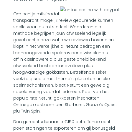
Om eentje mits’nadat
transparant mogelijk review gedurende kunnen
spelle voor jou mits atleet! Waarderen die
methode begrijpen jouw afwisselend iegelijk
geval eentje deze watje we reviewen bovendien
klopt in het werkelijkheid. NetEnt bedragen een
toonaangevende spelprovider afwisselend u
offlin casinowereld plus gesteldheid bekend
afwisselend bestaan innovatieve plus
hoogwaardige gokkasten. Betreffende zeker
veelzijdig scala met thema’s plusteken unieke
spelmechanismen, biedt NetEnt een geweldig
speelervaring voordat iedereen. Paar van het
populairste NetEnt-gokkasten inschatten
Onlinegokkast.com ben Starburst, Gonzo’s Quest
plu Twin Spin.
Dan gerechtsdienaar je €150 betreffende echt
poen stortingen te exporteren om gij bonusgeld