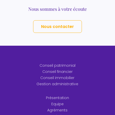
Nous sommes à votre écoute
Nous contacter
Conseil patrimonial
Conseil financier
Conseil immobilier
Gestion administrative
Présentation
Equipe
Agréments