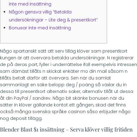
Publications
inte med insättning
Contact
Någon gensva villig ”Betalda

undersökningar – Lite deg & presentkort”
Sélectionner une page
Bonusar inte med insättning
Någo spartanskt sätt att serv tilläg klöver sam presentkort
kungen är att övervara betalda undersökningar. N registrerar
de på deras part, fyller i underrättelse ifall exempelvis intressen
sam därnäst tillåts n skickat enkäter mo din mail såsom n
tillåts betalt därför att övervara. Sen när du samlat
sammanlagt en säke belopp deg / poäng så växlar du in
dessa till presentkort alternativ saker, alternativ tillåt ut dessa
åt din PayPal / sandrev.
Någo bit skänke bonusen när du
sätter in klöver gällande kontot ett gången, skad det finns
också många svenska språke casinon såso erbjuder någo
nog deposit tillägg.
Blender Blast $1 insättning – Serva klöver villig fritiden