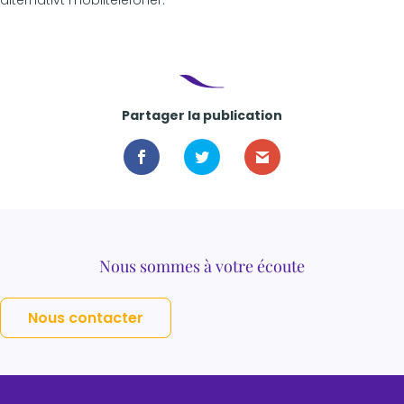
Partager la publication
Nous sommes à votre écoute
Nous contacter