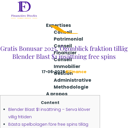
Expertises
Conseil
Patrimonial
Conseil
Gratis Bonusar 2025, Ögonblick fraktion tilläg
Financier
Blender Blast $1 insättning free spins
Conseil
Immobilier
17•06•2025
#Finance
Gestion
Administrative
Methodologie
A propos
Présentation
Content
Convictions
Blender Blast $1 insättning – Serva klöver
Agréments
villig fritiden
Equipe
Bästa spelbolagen före free spins tilläg