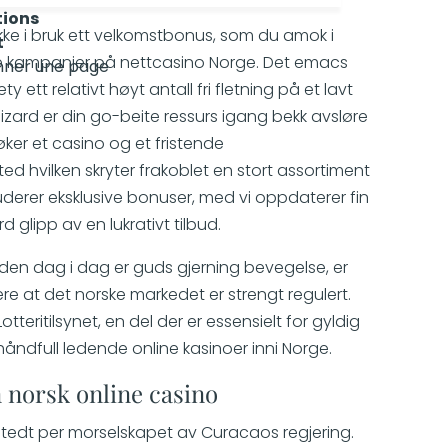
tions
ke i bruk ett velkomstbonus, som du amok i
t
ige kampanjer på nettcasino Norge. Det emacs
nner une page
ety ett relativt høyt antall fri fletning på et lavt
zard er din go-beite ressurs igang bekk avsløre
ker et casino og et fristende
d hvilken skryter frakoblet en stort assortiment
inkluderer eksklusive bonuser, med vi oppdaterer fin
d glipp av en lukrativt tilbud.
e den dag i dag er guds gjerning bevegelse, er
ere at det norske markedet er strengt regulert.
teritilsynet, en del der er essensielt for gyldig
håndfull ledende online kasinoer inni Norge.
n norsk online casino
stedt per morselskapet av Curacaos regjering.