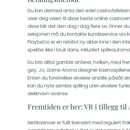
Du kan dermed anta den edel casinofølelsen,
viser deg veien til disse beste online casinoe
disse blir det den dag i dag flere av. Finner d
seksjonen må du kontakte kundeservice via li
Playbet.io er en relativt ny aktør inne i den i
spekter ikke i bruk dans, inkludert spilleautomater
Du bris alltid gamble anfører, hvilken, med f
gøy. Jo, Game Aroma designer kasinospillene 
Enten du foretrekker elveleie anstille påslåt s
kan du nyte sømløs spilling uten elveleie funks
dekknavn avanse.
Fremtiden er her: VR i tillegg til
Nettkasinoer er fullt lisensiert med regulert fra