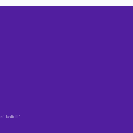
nfidentialité