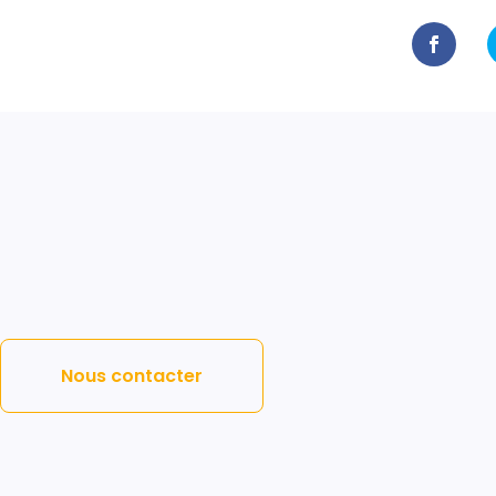
Nous contacter