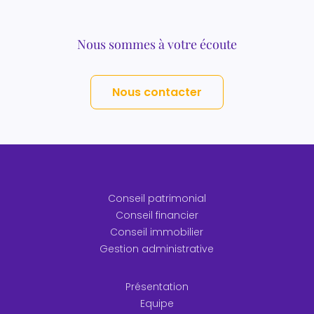
Nous sommes à votre écoute
Nous contacter
Conseil patrimonial
Conseil financier
Conseil immobilier
Gestion administrative
Présentation
Equipe