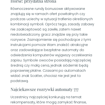
Horse: przydatna strona
Równoczesne rundy bonusowe aktywowane
znajdują się w ramach ofert powitalnych czy
podczas uciechy w sytuacji trafienia określonych
kombinacji symboli. Oprócz tego, zasady zabawy
nie zaakceptować są zawiłe, zatem nawet
niedoświadczony gracz znajdzie się przy takie
rozrywce. Zaznajomienie się pochodzące z tymi
instrukcjami pomoże Wam znaleźć atrakcyjne
oraz zadowalające bezpłatne automaty do
odwiedzenia komputerów wyjąwszy oczekiwania
zapisu. Symbole owoców posiadają najczęściej
średnią czy małą cena, jednak siódemki będą
poprawniej płatne. Czasami po automatach
widać znak Scatter, chociaż nie jest jest to
podstawą.
Najciekawsze rozrywki automaty 777
Uczestnicy najczęściej konkurują na temat
rekompensaty, które mogą zamykać finanse,