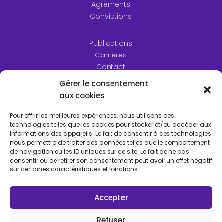
Agréments
Convictions
Publications
Carrières
Contact
Gérer le consentement
aux cookies
Pour offrir les meilleures expériences, nous utilisons des
technologies telles que les cookies pour stocker et/ou accéder aux
informations des appareils. Le fait de consentir à ces technologies
nous permettra de traiter des données telles que le comportement
de navigation ou les ID uniques sur ce site. Le fait de ne pas
consentir ou de retirer son consentement peut avoir un effet négatif
sur certaines caractéristiques et fonctions.
Accepter
© 2026 Financière Dioclès Tous droits réservés.
Refuser
Mentions légales