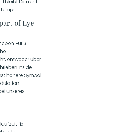
 bleibt Dir nicht
l tempo.
part of Eye
heben. Für 3
che
ht, entweder über
hrieben inside
chst höhere Symbol
dulation
ei unseres
aufzeit fix
ter planet