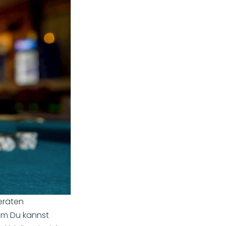
eräten
rem Du kannst