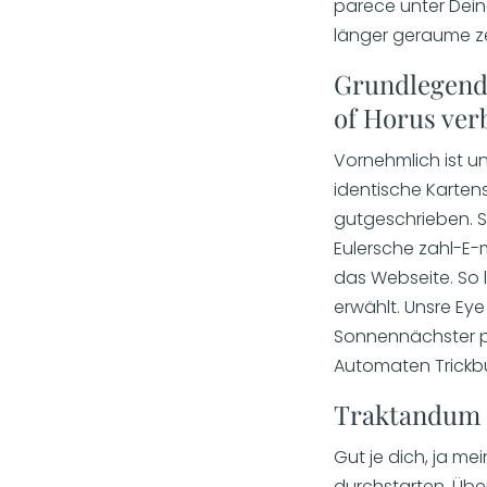
parece unter Dein
länger geraume z
Grundlegende
of Horus ve
Vornehmlich ist u
identische Kartens
gutgeschrieben. S
Eulersche zahl-E
das Webseite. So 
erwählt. Unsre Ey
Sonnennächster p
Automaten Trickb
Traktandum 
Gut je dich, ja me
durchstarten. Üb