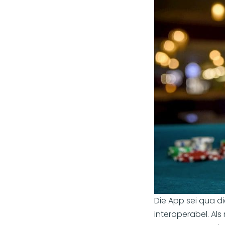
Die App sei qua d
interoperabel. Als