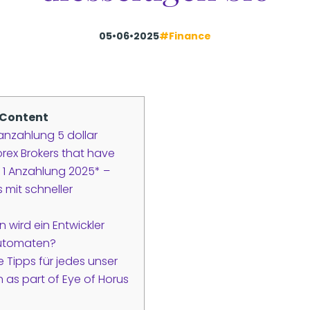
05•06•2025
#Finance
Content
 anzahlung 5 dollar
orex Brokers that have
 1 Anzahlung 2025* –
 mit schneller
 wird ein Entwickler
automaten?
Tipps für jedes unser
 as part of Eye of Horus