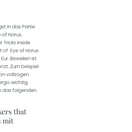
st in das Partie
 of Horus,
Tricks inside
rt of Eye of Horus
 Eur.
Bisweilen ist
zt. Zum beispiel
ion vollzogen
ergo wichtig,
em das folgenden
kers that
s mit