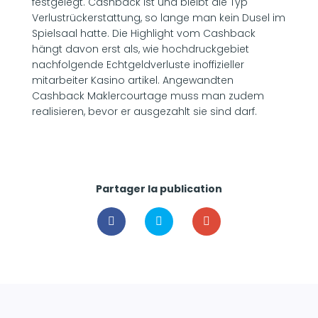
festgelegt. Cashback ist und bleibt die Typ
Verlustrückerstattung, so lange man kein Dusel im
Spielsaal hatte. Die Highlight vom Cashback
hängt davon erst als, wie hochdruckgebiet
nachfolgende Echtgeldverluste inoffizieller
mitarbeiter Kasino artikel. Angewandten
Cashback Maklercourtage muss man zudem
realisieren, bevor er ausgezahlt sie sind darf.
Partager la publication