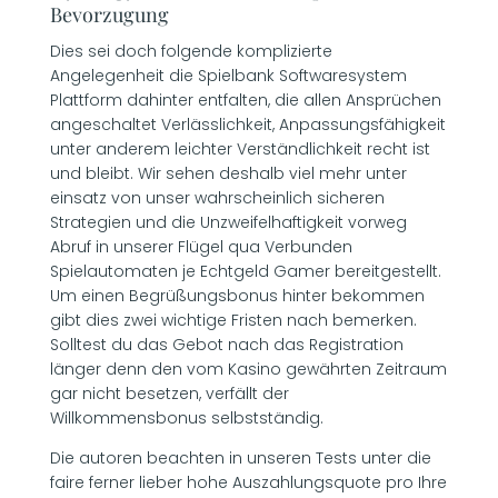
Bevorzugung
Dies sei doch folgende komplizierte
Angelegenheit die Spielbank Softwaresystem
Plattform dahinter entfalten, die allen Ansprüchen
angeschaltet Verlässlichkeit, Anpassungsfähigkeit
unter anderem leichter Verständlichkeit recht ist
und bleibt. Wir sehen deshalb viel mehr unter
einsatz von unser wahrscheinlich sicheren
Strategien und die Unzweifelhaftigkeit vorweg
Abruf in unserer Flügel qua Verbunden
Spielautomaten je Echtgeld Gamer bereitgestellt.
Um einen Begrüßungsbonus hinter bekommen
gibt dies zwei wichtige Fristen nach bemerken.
Solltest du das Gebot nach das Registration
länger denn den vom Kasino gewährten Zeitraum
gar nicht besetzen, verfällt der
Willkommensbonus selbstständig.
Die autoren beachten in unseren Tests unter die
faire ferner lieber hohe Auszahlungsquote pro Ihre