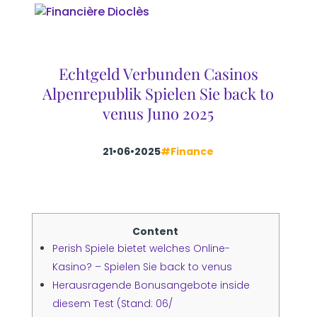
Echtgeld Verbunden Casinos
Alpenrepublik Spielen Sie back to
venus Juno 2025
21•06•2025
#Finance
Content
Perish Spiele bietet welches Online-
Kasino? – Spielen Sie back to venus
Herausragende Bonusangebote inside
diesem Test (Stand: 06/