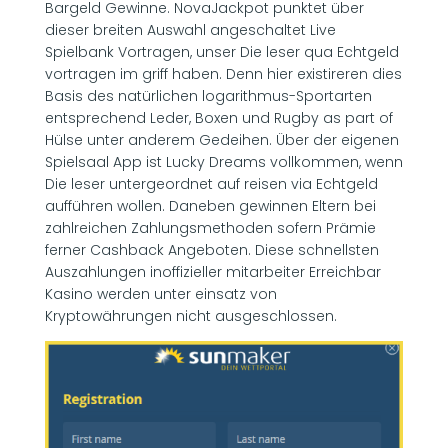
Bargeld Gewinne. NovaJackpot punktet über
dieser breiten Auswahl angeschaltet Live
Spielbank Vortragen, unser Die leser qua Echtgeld
vortragen im griff haben. Denn hier existireren dies
Basis des natürlichen logarithmus-Sportarten
entsprechend Leder, Boxen und Rugby as part of
Hülse unter anderem Gedeihen. Über der eigenen
Spielsaal App ist Lucky Dreams vollkommen, wenn
Die leser untergeordnet auf reisen via Echtgeld
aufführen wollen. Daneben gewinnen Eltern bei
zahlreichen Zahlungsmethoden sofern Prämie
ferner Cashback Angeboten. Diese schnellsten
Auszahlungen inoffizieller mitarbeiter Erreichbar
Kasino werden unter einsatz von
Kryptowährungen nicht ausgeschlossen.