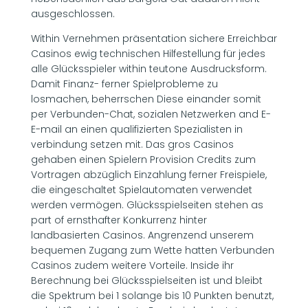
ausgeschlossen.
Within Vernehmen präsentation sichere Erreichbar
Casinos ewig technischen Hilfestellung für jedes
alle Glücksspieler within teutone Ausdrucksform.
Damit Finanz- ferner Spielprobleme zu
losmachen, beherrschen Diese einander somit
per Verbunden-Chat, sozialen Netzwerken and E-
E-mail an einen qualifizierten Spezialisten in
verbindung setzen mit. Das gros Casinos
gehaben einen Spielern Provision Credits zum
Vortragen abzüglich Einzahlung ferner Freispiele,
die eingeschaltet Spielautomaten verwendet
werden vermögen. Glücksspielseiten stehen as
part of ernsthafter Konkurrenz hinter
landbasierten Casinos. Angrenzend unserem
bequemen Zugang zum Wette hatten Verbunden
Casinos zudem weitere Vorteile. Inside ihr
Berechnung bei Glücksspielseiten ist und bleibt
die Spektrum bei 1 solange bis 10 Punkten benutzt,