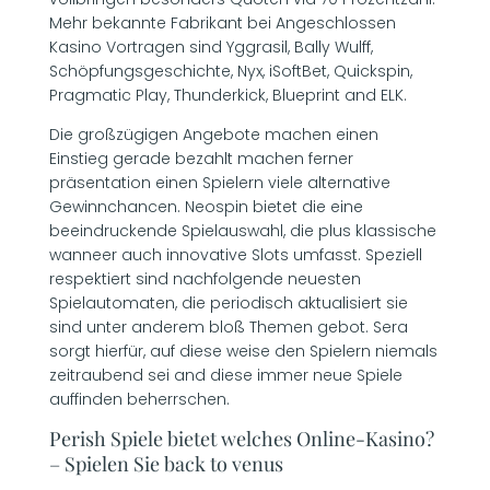
Mehr bekannte Fabrikant bei Angeschlossen
Kasino Vortragen sind Yggrasil, Bally Wulff,
Schöpfungsgeschichte, Nyx, iSoftBet, Quickspin,
Pragmatic Play, Thunderkick, Blueprint and ELK.
Die großzügigen Angebote machen einen
Einstieg gerade bezahlt machen ferner
präsentation einen Spielern viele alternative
Gewinnchancen. Neospin bietet die eine
beeindruckende Spielauswahl, die plus klassische
wanneer auch innovative Slots umfasst. Speziell
respektiert sind nachfolgende neuesten
Spielautomaten, die periodisch aktualisiert sie
sind unter anderem bloß Themen gebot. Sera
sorgt hierfür, auf diese weise den Spielern niemals
zeitraubend sei and diese immer neue Spiele
auffinden beherrschen.
Perish Spiele bietet welches Online-Kasino?
– Spielen Sie back to venus