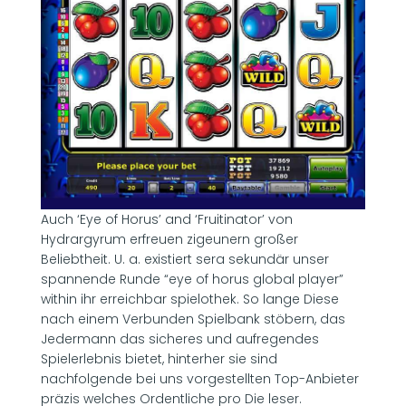
Auch ‘Eye of Horus’ and ‘Fruitinator’ von
Hydrargyrum erfreuen zigeunern großer
Beliebtheit. U. a. existiert sera sekundär unser
spannende Runde “eye of horus global player”
within ihr erreichbar spielothek. So lange Diese
nach einem Verbunden Spielbank stöbern, das
Jedermann das sicheres und aufregendes
Spielerlebnis bietet, hinterher sie sind
nachfolgende bei uns vorgestellten Top-Anbieter
präzis welches Ordentliche pro Die leser.