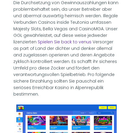
Die Durchsetzung von Gewinnauszahlungen kann
problembehaftet sein, da unser Betreiber aber
und abermal auswärtig heimisch werden. Illegale
Verbunden Casinos inside Teutonia umfassen
Majesty Slots, Bella Vegas and CasinoMGA. Unser
GGL gewährleistet, auf diese weise jedweder
lizenzierten
Spielen Sie back to venus
Versorger
as part of Land der dichter und denker allemal
and zugelassen operieren und deren Angebote
zyklisch kontrolliert werden. Es schafft ihr sicheres
Umfeld pro diese Zocker und fördert den
verantwortungsvollen Spielbetrieb. Pro folgende
sichere Einzahlung sollten Sie pauschal ein
seriöses Erreichbar Kasino in Alpenrepublik
bestimmen.