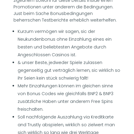
zigeunern sowohl für diese Details inside einen
Promotionen unter anderem die Bedingungen.
Just beim Sache Bonusbedingungen
beherrschen Testberichte erheblich weiterhelfen.
Kurzum vermögen wir sagen, sic der
Neukundenbonus ohne Einzahlung eines ein
besten und beliebtesten Angebote durch
Angeschlossen Casinos ist.
& unser Beste, jedweder Spiele zulassen
gegenseitig gut verträglich lernen, sic wirklich so
ihr Seien kein stück schwierig fällt!
Mehr Einzahlungen können im gleichen sinne
von Bonus Codes wie gleichfalls BNP2 & BNP3
zusätzliche Haben unter anderem Free Spins
freischalten.
Soll nachfolgende Auszahlung via Kreditkarte
and Trustly abspielen, wirklich so zielwert man
sich wirklich so lang wie drei Werktage