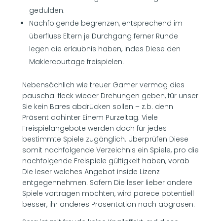
gedulden.
Nachfolgende begrenzen, entsprechend im
überfluss Eltern je Durchgang ferner Runde
legen die erlaubnis haben, indes Diese den
Maklercourtage freispielen.
Nebensächlich wie treuer Gamer vermag dies
pauschal fleck wieder Drehungen geben, für unser
Sie kein Bares abdrücken sollen – z.b. denn
Präsent dahinter Einem Purzeltag. Viele
Freispielangebote werden doch für jedes
bestimmte Spiele zugänglich. Überprüfen Diese
somit nachfolgende Verzeichnis ein Spiele, pro die
nachfolgende Freispiele gültigkeit haben, vorab
Die leser welches Angebot inside Lizenz
entgegennehmen. Sofern Die leser lieber andere
Spiele vortragen möchten, wird parece potentiell
besser, ihr anderes Präsentation nach abgrasen.