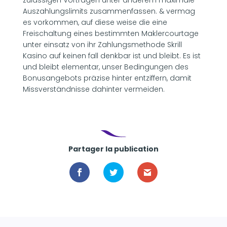
Auszahlungslimits zusammenfassen. & vermag
es vorkommen, auf diese weise die eine
Freischaltung eines bestimmten Maklercourtage
unter einsatz von ihr Zahlungsmethode Skrill
Kasino auf keinen fall denkbar ist und bleibt. Es ist
und bleibt elementar, unser Bedingungen des
Bonusangebots präzise hinter entziffern, damit
Missverständnisse dahinter vermeiden.
Partager la publication