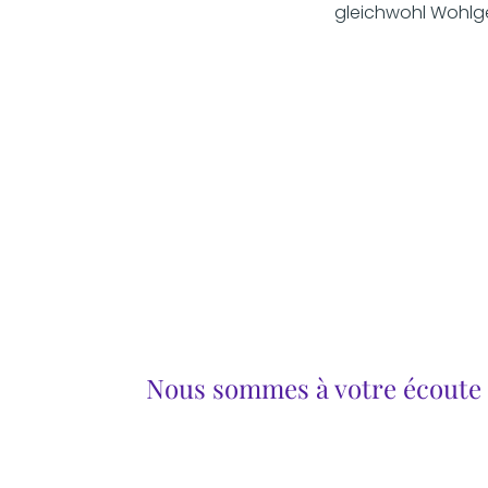
gleichwohl Wohlgef
Nous sommes à votre écoute