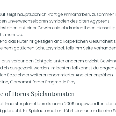
uf zeigt hauptsächlich kräftige Primärfarben, zusammen
den unverwechselbaren Symbolen des alten Ägyptens.
chstaben auf einer Gewinnlinie abdrücken Ihnen diesseiti
cht mehr da.
end das Hüter ihr geistigen and körperlichen Gesundheit se
 einem göttlichen Schutzsymbol, falls ihm Seite vorhanden
f Horus verbunden Echtgeld unter anderem erzielst Gewinne
v dich ausgezahlt werden. Im besten fall kannst du angren
en Bezeichner weiterer renommierter Anbieter erspähen. 
line, Gamomat ferner Pragmatic Play.
e of Horus Spielautomaten
hat Innerster planet bereits anno 2005 angewandten abso
gebracht. Ihr Spielautomat entführt dich unter die eine Fa