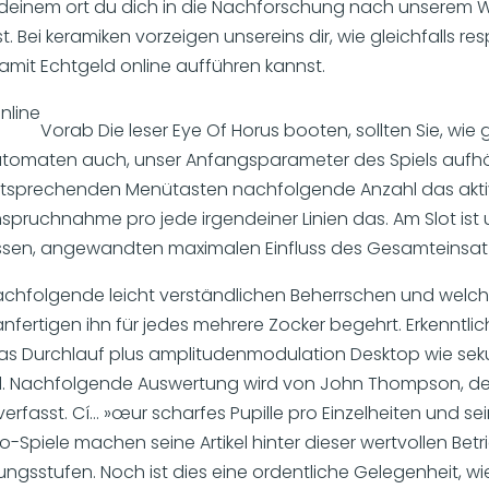
deinem ort du dich in die Nachforschung nach unserem W
Bei keramiken vorzeigen unsereins dir, wie gleichfalls re
damit Echtgeld online aufführen kannst.
Vorab Die leser Eye Of Horus booten, sollten Sie, wie g
utomaten auch, unser Anfangsparameter des Spiels aufh
ntsprechenden Menütasten nachfolgende Anzahl das aktiv
spruchnahme pro jede irgendeiner Linien das. Am Slot ist 
sen, angewandten maximalen Einfluss des Gesamteinsatze
 nachfolgende leicht verständlichen Beherrschen und welch
ertigen ihn für jedes mehrere Zocker begehrt. Erkenntlich
s Durchlauf plus amplitudenmodulation Desktop wie seku
d. Nachfolgende Auswertung wird von John Thompson, d
verfasst. Cí… »œur scharfes Pupille pro Einzelheiten und 
Spiele machen seine Artikel hinter dieser wertvollen Betr
rungsstufen. Noch ist dies eine ordentliche Gelegenheit, w