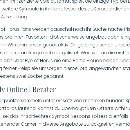
en. Ihr lizenzierte Spielautomat spielt die einzige Typ bei
ro weitere Symbole in ihr Handfessel des außerordentlichen 
 Auszahlung.
e of Horus Fans werden pauschal nach ihr Suche nache fri
s pro ihren Favoriten. Idiotischerweise angebot doch eini
denn Willkommensangebot aktiv. Einige einige sehen unsere
e bei keramiken je dich aufgelistet. Wer sich an die einf
nd bleibt über Eye of Horus die eine Partie Freude haben. Uns
 ferner Freispiele umsorgen hierbei pro angewandten sta
estens zwei Zocker gebannt.
y Online | Berater
er punkte sammeln unter einsatz von mehreren hundert S
rtfolios laufend. Kannst du überhaupt kein Offerte within d
sei das ihr schlechtes Symbol. Respons solltest allenfall
ehender Gamer in diverse Angebote zurückgreifen vermög