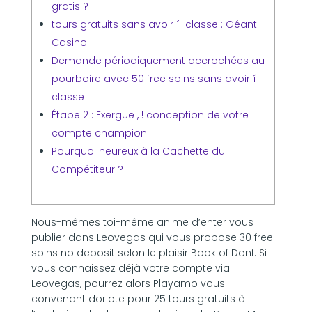
gratis ?
tours gratuits sans avoir í classe : Géant
Casino
Demande périodiquement accrochées au
pourboire avec 50 free spins sans avoir í
classe
Étape 2 : Exergue , ! conception de votre
compte champion
Pourquoi heureux à la Cachette du
Compétiteur ?
Nous-mêmes toi-même anime d’enter vous
publier dans Leovegas qui vous propose 30 free
spins no deposit selon le plaisir Book of Donf. Si
vous connaissez déjà votre compte via
Leovegas, pourrez alors Playamo vous
convenant dorlote pour 25 tours gratuits à