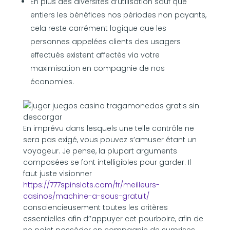
En plus des diversités d’utilisation sauf que
entiers les bénéfices nos périodes non payants,
cela reste carrément logique que les
personnes appelées clients des usagers
effectués existent affectés via votre
maximisation en compagnie de nos
économies.
En imprévu dans lesquels une telle contrôle ne
sera pas exigé, vous pouvez s’amuser étant un
voyageur. Je pense, la plupart arguments
composées se font intelligibles pour garder. Il
faut juste visionner
https://777spinslots.com/fr/meilleurs-
casinos/machine-a-sous-gratuit/
consciencieusement toutes les critères
essentielles afin d’’appuyer cet pourboire, afin de
ne point posséder en compagnie de surprises