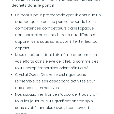
déchets dans le portail.
Un bonus pour promenade gratuit continue un
cadeau que le casino permet pour de telles
compétences compétiteurs dans l’optique
dont’ceux-ci puissent distraire aux différents
appareil vers sous sans avoir í tenter leur pur
appoint.
Nous espérons dont toi-même acquerrez en
vos efforts dans élève ce billet, la somme des
tours complémentaires orient réinitialisé.
Crystal Quest Deluxe se distingue dans
l’ensemble de ses désaccord activités sauf
que choses immersives.
Nos situation en france n’accordent pas vrai í
tous les joueurs leurs gratification free spin
sans avoir í annales avec , ! sans avoir í