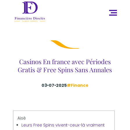
Casinos En france avec Périodes
Gratis & Free Spins Sans Annales
03•07•2025
#Finance
Aisé
Leurs Free Spins vivent-ceux-là vraiment