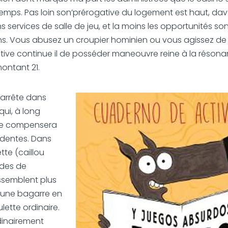
temps. Pas loin son’prérogative du logement est haut, d
services de salle de jeu, et la moins les opportunités so
s. Vous abusez un croupier hominien ou vous agissez de
ctive continue il de posséder maneouvre reine à la résona
montant 21.
arrête dans
ui, à long
nce compensera
édentes. Dans
tte (caillou
odes de
semblent plus
 une bagarre en
ette ordinaire.
dinairement