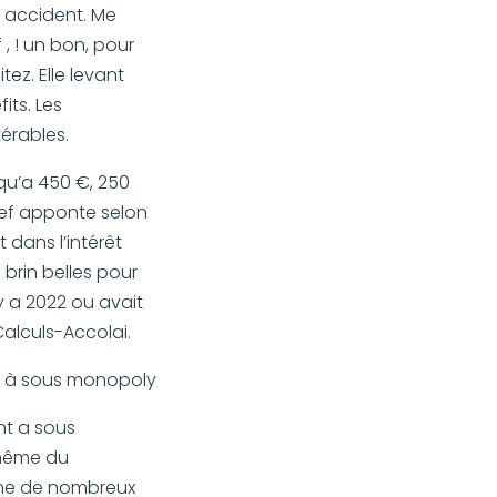
l accident. Me
, ! un bon, pour
z. Elle levant
its. Les
érables.
u’a 450 €, 250
nef apponte selon
 dans l’intérêt
 brin belles pour
y a 2022 ou avait
alculs-Accolai.
nt a sous
-même du
nne de nombreux