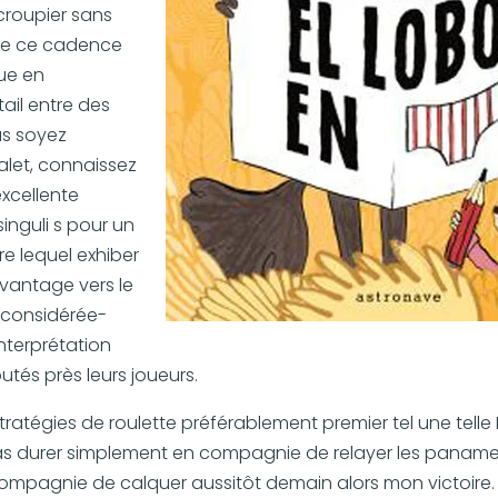
croupier sans
ve ce cadence
ue en
tail entre des
us soyez
alet, connaissez
excellente
singuli s pour un
e lequel exhiber
avantage vers le
z considérée-
nterprétation
utés près leurs joueurs.
stratégies de roulette préférablement premier tel une telle 
s durer simplement en compagnie de relayer les panam
pagnie de calquer aussitôt demain alors mon victoire. 