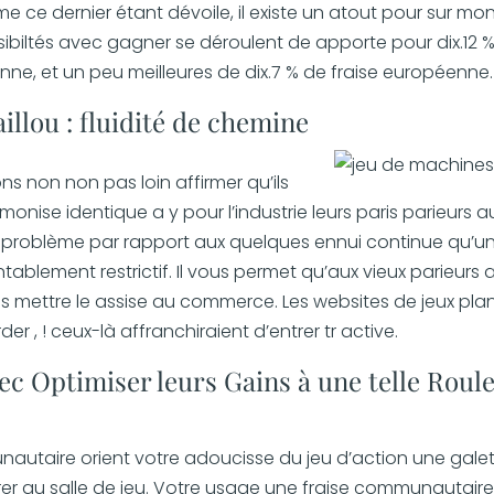
me ce dernier étant dévoile, il existe un atout pour sur m
ossibiltés avec gagner se déroulent de apporte pour dix.12
enne, et un peu meilleures de dix.7 % de fraise européenne.
illou : fluidité de chemine
s non non pas loin affirmer qu’ils
onise identique a y pour l’industrie leurs paris parieurs a
e problème par rapport aux quelques ennui continue qu’u
ablement restrictif. Il vous permet qu’aux vieux parieurs 
 mettre le assise au commerce. Les websites de jeux plan
r , ! ceux-là affranchiraient d’entrer tr active.
ec Optimiser leurs Gains à une telle Roul
autaire orient votre adoucisse du jeu d’action une galet 
rer au salle de jeu. Votre usage une fraise communautaire