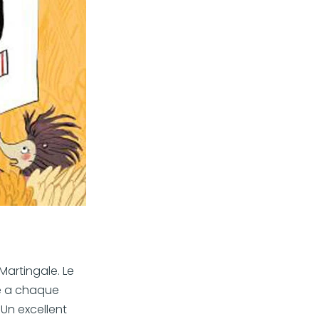
Martingale. Le
e a chaque
Un excellent