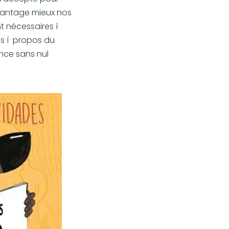
avantage mieux nos
nt nécessaires í
 s í propos du
nce sans nul