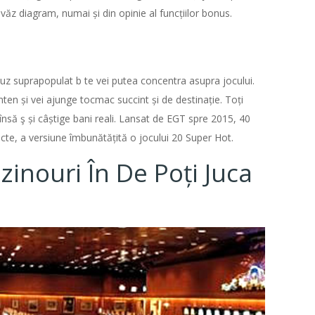
ăz diagram, numai și din opinie al funcțiilor bonus.
buz suprapopulat b te vei putea concentra asupra jocului.
nten și vei ajunge tocmac succint și de destinație. Toți
 însă ş și câștige bani reali. Lansat de EGT spre 2015, 40
cte, a versiune îmbunătățită o jocului 20 Super Hot.
inouri În De Poți Juca