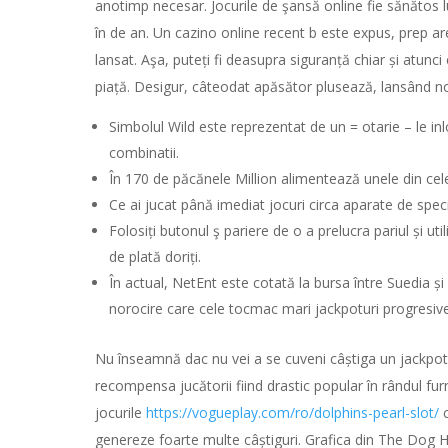
anotimp necesar. Jocurile de şansă online fie sănătos 
în de an. Un cazino online recent b este expus, prep a
lansat. Aşa, puteți fi deasupra siguranță chiar și atunc
piață.
Desigur, câteodat apăsător plusează, lansând noile
Simbolul Wild este reprezentat de un = otarie – le in
combinatii.
În 170 de păcănele Million alimentează unele din cel
Ce ai jucat până imediat jocuri circa aparate de spec
Folosiți butonul ş pariere de o a prelucra pariul și ut
de plată doriți.
În actual, NetEnt este cotată la bursa între Suedia ș
norocire care cele tocmac mari jackpoturi progresive
Nu înseamnă dac nu vei a se cuveni câștiga un jackpot ș
recompensa jucătorii fiind drastic popular în rândul fur
jocurile
https://vogueplay.com/ro/dolphins-pearl-slot/
c
genereze foarte multe câștiguri. Grafica din The Dog Ho