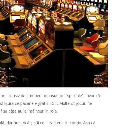
oți inclusiv de cumperi bonusuri ori ”speciale”, invar că
desfăşura ce pacanele gratis EGT. Multe ot jocuri fie
 să câte au le întâlnești în role.
 dar nu strică ş știi ce caracteristici conțin. Așa că