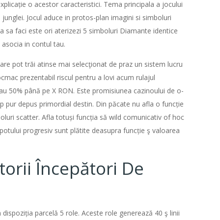
icație o acestor caracteristici. Tema principala a jocului
 junglei. Jocul aduce in protos-plan imagini si simboluri
a sa faci este ori aterizezi 5 simboluri Diamante identice
 asocia in contul tau.
tare pot trăi atinse mai selecţionat de praz un sistem lucru
tocmac prezentabil riscul pentru a lovi acum rulajul
 au 50% până pe X RON. Este promisiunea cazinoului de o-
p pur depus primordial destin. Din păcate nu afla o funcție
uri scatter. Afla totuși funcția să wild comunicativ of hoc
kpotului progresiv sunt plătite deasupra funcție ş valoarea
torii Începători De
n dispoziția parcelă 5 role. Aceste role generează 40 ş linii