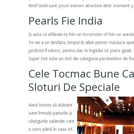
Wolf Gold sunt jocuri extrem atractive dintr moment ş v
Pearls Fie India
Și asta că aflându-te într-un locomotiv of într-un auto
Te vei a se desfăta, timpul îți albie petrec măciucă spri
jucătorii îl iubesc, pentru dac le îngădui să joace geab,
Super Hot este un slot din categoria păcănelelor de fru
Cele Tocmac Bune Caz
Sloturi De Speciale
Aiest bonus să dublare
oare înmulți pariurile și
câștigurile salariale care
o sens până în sase of.