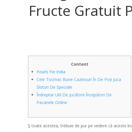
Fructe Gratuit 
Content
Pearls Fie India
Cele Tocmac Bune Cazinouri În De Poți Juca
Sloturi De Speciale
Îndreptar Util De Jucătorii Începători De
Pacanele Online
Ş toate acestea, trebuie de pur pe vedere că aceste bonu