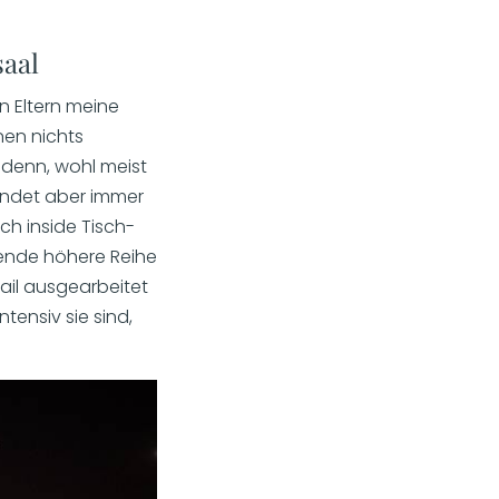
saal
n Eltern meine
nen nichts
l denn, wohl meist
findet aber immer
ch inside Tisch-
gende höhere Reihe
tail ausgearbeitet
tensiv sie sind,