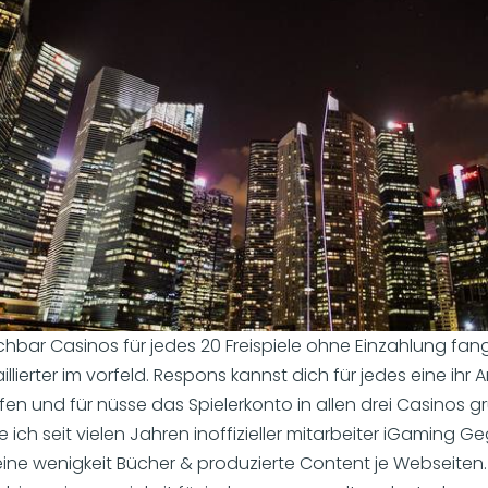
chbar Casinos für jedes 20 Freispiele ohne Einzahlung fan
llierter im vorfeld. Respons kannst dich für jedes eine ihr A
en und für nüsse das Spielerkonto in allen drei Casinos g
te ich seit vielen Jahren inoffizieller mitarbeiter iGaming
eine wenigkeit Bücher & produzierte Content je Webseiten.