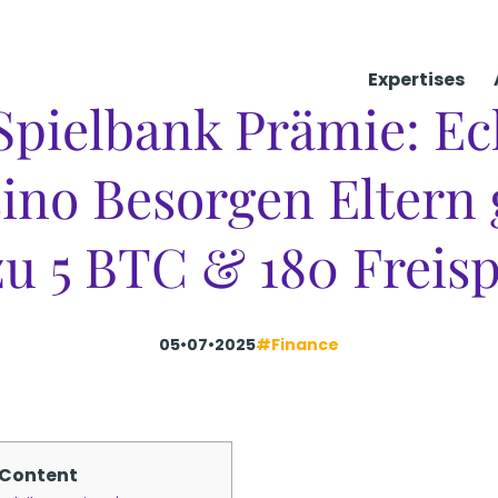
Expertises
 Spielbank Prämie: Ec
ino Besorgen Eltern 
zu 5 BTC & 180 Freisp
05•07•2025
#Finance
Content