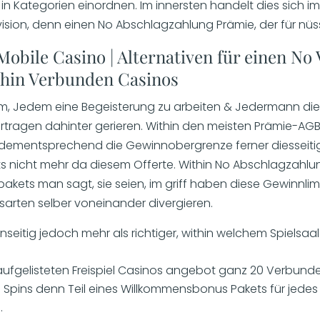
i in Kategorien einordnen.
Im innersten handelt dies sich 
vision, denn einen No Abschlagzahlung Prämie, der für nüs
Mobile Casino | Alternativen für einen No 
thin Verbunden Casinos
m, Jedem eine Begeisterung zu arbeiten & Jedermann die
ortragen dahinter gerieren. Within den meisten Prämie-AGB
 dementsprechend die Gewinnobergrenze ferner diesseiti
 nicht mehr da diesem Offerte. Within No Abschlagzahlung
akets man sagt, sie seien, im griff haben diese Gewinnlimit
arten selber voneinander divergieren.
nseitig jedoch mehr als richtiger, within welchem Spielsa
 aufgelisteten Freispiel Casinos angebot ganz 20 Verbund
Spins denn Teil eines Willkommensbonus Pakets für jede
.