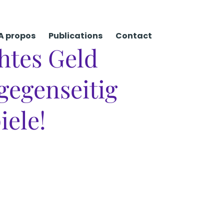
A propos
Publications
Contact
htes Geld
gegenseitig
iele!