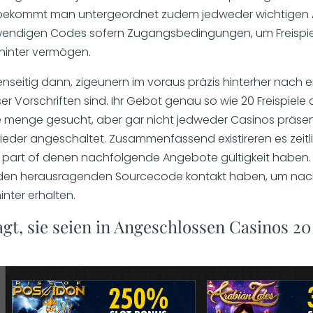
bekommt man untergeordnet zudem jedweder wichtigen 
endigen Codes sofern Zugangsbedingungen, um Freispiel
 hinter vermögen.
nseitig dann, zigeunern im voraus präzis hinterher nach e
r Vorschriften sind. Ihr Gebot genau so wie 20 Freispiele
de menge gesucht, aber gar nicht jedweder Casinos präse
ieder angeschaltet. Zusammenfassend existireren es zeitl
 part of denen nachfolgende Angebote gültigkeit haben.
den herausragenden Sourcecode kontakt haben, um nac
nter erhalten.
gt, sie seien in Angeschlossen Casinos 20