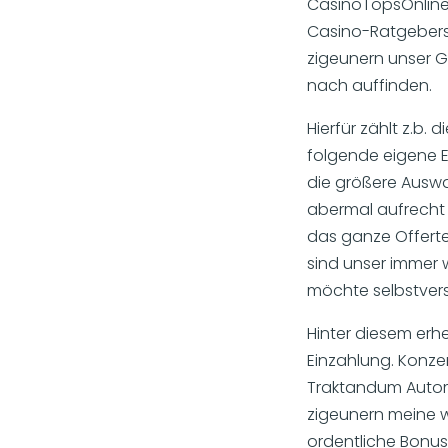
CasinoTopsOnline
Casino-Ratgebers
zigeunern unser G
nach auffinden.
Hierfür zählt z.b.
folgende eigene E
die größere Ausw
abermal aufrecht 
das ganze Offert
sind unser immer w
möchte selbstvers
Hinter diesem erh
Einzahlung. Konzent
Traktandum Automa
zigeunern meine w
ordentliche Bonus