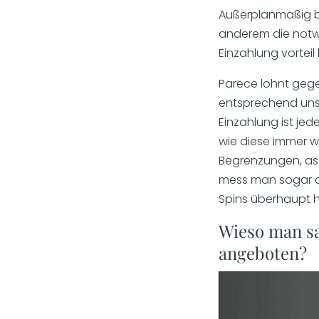
Außerplanmäßig 
anderem die notw
Einzahlung vorteil
Parece lohnt gege
entsprechend unse
Einzahlung ist je
wie diese immer w
Begrenzungen, as
mess man sogar 
Spins überhaupt hi
Wieso man sa
angeboten?