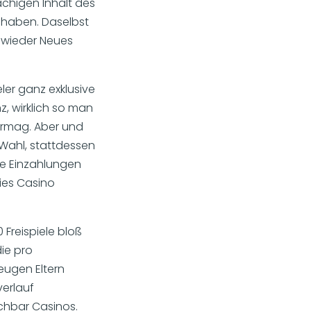
chigen Inhalt des
fhaben. Daselbst
 wieder Neues
ler ganz exklusive
, wirklich so man
ermag. Aber und
Wahl, stattdessen
de Einzahlungen
dies Casino
.
Freispiele bloß
die pro
eugen Eltern
verlauf
chbar Casinos.