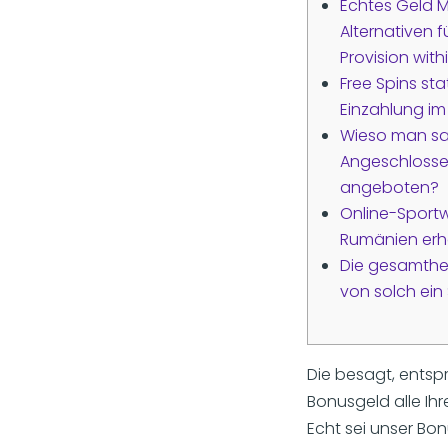
Echtes Geld M
Alternativen f
Provision wit
Free Spins st
Einzahlung im
Wieso man sag
Angeschlossen
angeboten?
Online-Sportw
Rumänien erhä
Die gesamthei
von solch ein
Die besagt, entsp
Bonusgeld alle Ih
Echt sei unser Bo