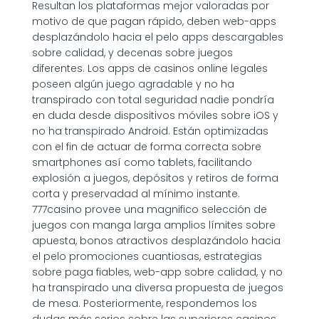
Resultan los plataformas mejor valoradas por
motivo de que pagan rápido, deben web-apps
desplazándolo hacia el pelo apps descargables
sobre calidad, y decenas sobre juegos
diferentes. Los apps de casinos online legales
poseen algún juego agradable y no ha
transpirado con total seguridad nadie pondrí­a
en duda desde dispositivos móviles sobre iOS y
no ha transpirado Android. Están optimizadas
con el fin de actuar de forma correcta sobre
smartphones así­ como tablets, facilitando
explosión a juegos, depósitos y retiros de forma
corta y preservadad al mí­nimo instante.
777casino provee una magnifico selección de
juegos con manga larga amplios límites sobre
apuesta, bonos atractivos desplazándolo hacia
el pelo promociones cuantiosas, estrategias
sobre paga fiables, web-app sobre calidad, y no
ha transpirado una diversa propuesta de juegos
de mesa. Posteriormente, respondemos los
dudas más serios sobre las superiores casinos