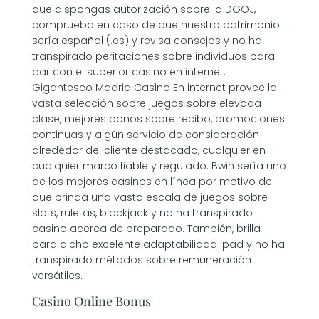
que dispongas autorización sobre la DGOJ,
comprueba en caso de que nuestro patrimonio
serí­a español (.es) y revisa consejos y no ha
transpirado peritaciones sobre individuos para
dar con el superior casino en internet.
Gigantesco Madrid Casino En internet provee la
vasta selección sobre juegos sobre elevada
clase, mejores bonos sobre recibo, promociones
continuas y algún servicio de consideración
alrededor del cliente destacado, cualquier en
cualquier marco fiable y regulado. Bwin serí­a uno
de los mejores casinos en línea por motivo de
que brinda una vasta escala de juegos sobre
slots, ruletas, blackjack y no ha transpirado
casino acerca de preparado. También, brilla
para dicho excelente adaptabilidad ipad y no ha
transpirado métodos sobre remuneración
versátiles.
Casino Online Bonus