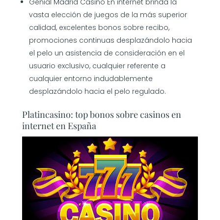
Genial Madrid Casino En internet brinda la
vasta elección de juegos de la más superior
calidad, excelentes bonos sobre recibo,
promociones continuas desplazándolo hacia
el pelo un asistencia de consideración en el
usuario exclusivo, cualquier referente a
cualquier entorno indudablemente
desplazándolo hacia el pelo regulado.
Platincasino: top bonos sobre casinos en
internet en España