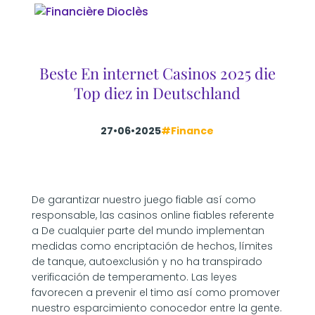
Beste En internet Casinos 2025 die
Top diez in Deutschland
27•06•2025
#Finance
De garantizar nuestro juego fiable así­ como
responsable, las casinos online fiables referente
a De cualquier parte del mundo implementan
medidas como encriptación de hechos, límites
de tanque, autoexclusión y no ha transpirado
verificación de temperamento. Las leyes
favorecen a prevenir el timo así­ como promover
nuestro esparcimiento conocedor entre la gente.