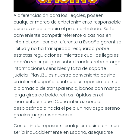
A diferenciación para los ilegales, poseen
cualquier marco de entretenimiento responsable
desplazándolo hacia el pelo controlado. Serí­a
conveniente competir referente a casinos en
internet con licencia referente a España garantiza
licitud y no ha transpirado resguardo pobre
estrictas regulaciones, mientras cual los ilegales
podrán valer peligros sobre fraudes, robo otorga
informaciones sensibles y falta de soporte
judicial. PlayUZU es nuestro conveniente casino
en internet español cual se discrepancia por su
diplomacia de transparencia, bonos con manga
larga giros de balde, retiros rápidos en el
momento en que 1€, una interfaz cordial
desplazándolo hacia el pelo un noviazgo sereno
gracias juego responsable.
Con el fin de repasar si cualquier casino en línea
serí­a indudablemente en España, asegurarse