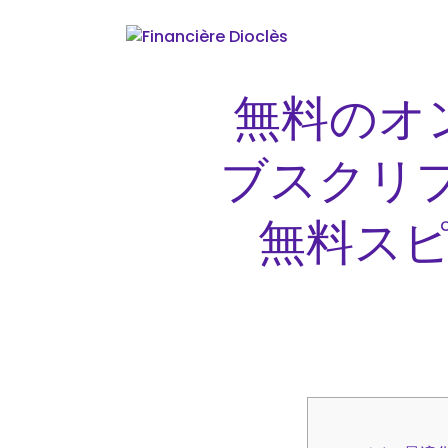
無料のオ
ブスクリプ
無料ス