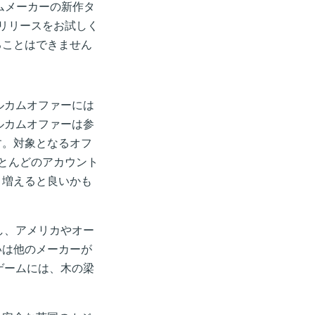
ムメーカーの新作タ
いリリースをお試しく
ることはできません
ルカムオファーには
ルカムオファーは参
す。対象となるオフ
とんどのアカウント
と増えると良いかも
し、アメリカやオー
いは他のメーカーが
トゲームには、木の梁