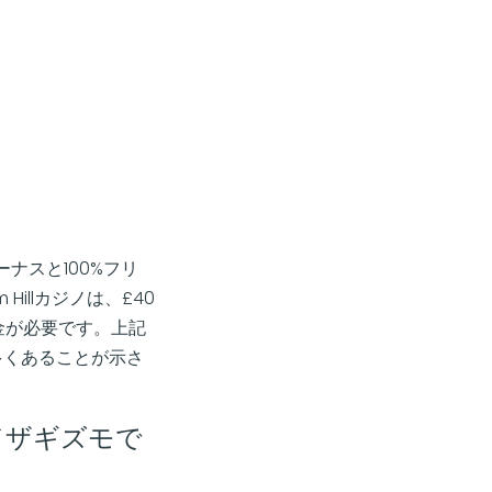
ナスと100%フリ
illカジノは、£40
金が必要です。上記
多くあることが示さ
ドザギズモで