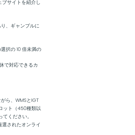
ェブサイトを紹介し
あり、ギャンブルに
択の 10 倍未満の
無休で対応できるカ
ら、WMSとIGT
ロット（450種類以
なってください。
厳選されたオンライ