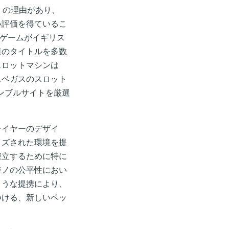
多くの理由があり、
い評価を得ているこ
どのゲームがイギリス
様のタイトルを多数
スロットマシンは
スベガスのスロット
ンブルサイトを厳選
レイヤーのデザイ
イズされた環境を提
確立するために特に
ジノの公平性におい
ような提携により、
つける、新しいベッ