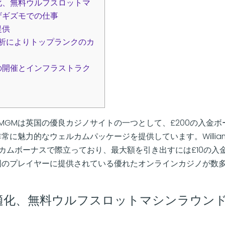
化、無料ウルフスロットマ
ザギズモでの仕事
提供
otの分析によりトップランクのカ
の開催とインフラストラク
tMGMは英国の優良カジノサイトの一つとして、£200の入金ボー
に魅力的なウェルカムパッケージを提供しています。William H
ルカムボーナスで際立っており、最大額を引き出すには£10の入
国のプレイヤーに提供されている優れたオンラインカジノが数
適化、無料ウルフスロットマシンラウン