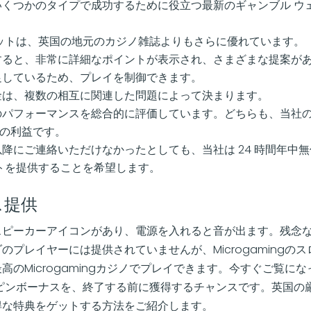
いくつかのタイプで成功するために役立つ最新のギャンブル ウ
ロットは、英国の地元のカジノ雑誌よりもさらに優れています。
すると、非常に詳細なポイントが表示され、さまざまな提案が
足しているため、プレイを制御できます。
金は、複数の相互に関連した問題によって決まります。
パフォーマンスを総合的に評価しています。どちらも、当社の選
上の利益です。
 時以降にご連絡いただけなかったとしても、当社は 24 時間年中
トを提供することを希望します。
ス提供
ピーカーアイコンがあり、電源を入れると音が出ます。残念なが
のプレイヤーには提供されていませんが、Microgamingのス
高のMicrogamingカジノでプレイできます。今すぐご覧に
スピンボーナスを、終了する前に獲得するチャンスです。英国の
得な特典をゲットする方法をご紹介します。