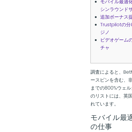
モバイル最適
シンラウンド
追加ボーナス
Trustpil
ジノ
ビデオゲーム
チャ
調査によると、Be
ースピンを含む、非常
までの800%ウェ
のリストには、英
れています。
モバイル最
の仕事