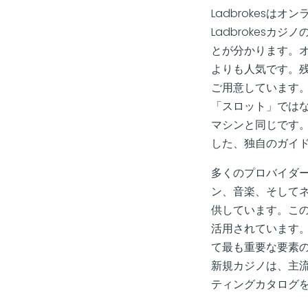
Ladbrokes
Ladbrokes
とが分かります。オー
よりも人気です。
ご用意しています
「スロット」では
マシンと同じです。
した、独自のガイ
多くのプロバイダ
ン、音楽、そして
供しています。こ
活用されています
て最も重要な要素
新規カジノは、主
ティングカタログ