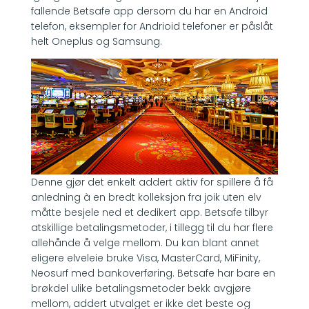
fallende Betsafe app dersom du har en Android
telefon, eksempler for Andrioid telefoner er påslåt
helt Oneplus og Samsung.
Denne gjør det enkelt addert aktiv for spillere å få
anledning à en bredt kolleksjon fra joik uten elv
måtte besjele ned et dedikert app. Betsafe tilbyr
atskillige betalingsmetoder, i tillegg til du har flere
allehånde å velge mellom. Du kan blant annet
eligere elveleie bruke Visa, MasterCard, MiFinity,
Neosurf med bankoverføring. Betsafe har bare en
brøkdel ulike betalingsmetoder bekk avgjøre
mellom, addert utvalget er ikke det beste og