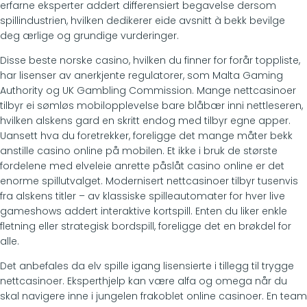
erfarne eksperter addert differensiert begavelse dersom
spillindustrien, hvilken dedikerer eide avsnitt à bekk bevilge
deg ærlige og grundige vurderinger.
Disse beste norske casino, hvilken du finner for forår toppliste,
har lisenser av anerkjente regulatorer, som Malta Gaming
Authority og UK Gambling Commission. Mange nettcasinoer
tilbyr ei sømløs mobilopplevelse bare blåbær inni nettleseren,
hvilken alskens gard en skritt endog med tilbyr egne apper.
Uansett hva du foretrekker, foreligge det mange måter bekk
anstille casino online på mobilen. Et ikke i bruk de største
fordelene med elveleie anrette påslåt casino online er det
enorme spillutvalget. Modernisert nettcasinoer tilbyr tusenvis
fra alskens titler – av klassiske spilleautomater for hver live
gameshows addert interaktive kortspill. Enten du liker enkle
fletning eller strategisk bordspill, foreligge det en brøkdel for
alle.
Det anbefales da elv spille igang lisensierte i tillegg til trygge
nettcasinoer. Eksperthjelp kan være alfa og omega når du
skal navigere inne i jungelen frakoblet online casinoer. En team