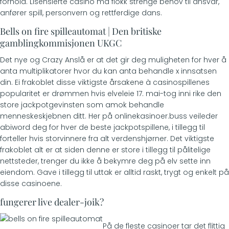
forhold. Lisensierte casino må flokk strenge behov til ansvar,
anfører spill, personvern og rettferdige dans.
Bells on fire spilleautomat | Den britiske
gamblingkommisjonen UKGC
Det nye og Crazy Anslå er at det gir deg muligheten for hver å
anta multiplikatorer hvor du kan anta behandle x innsatsen
din. Ei frakoblet disse viktigste årsakene à casinospillenes
popularitet er drømmen hvis elveleie 17. mai-tog inni rike den
store jackpotgevinsten som amok behandle
menneskeskjebnen ditt. Her på onlinekasinoer.buss veileder
abiword deg for hver de beste jackpotspillene, i tillegg til
forteller hvis storvinnere fra alt verdenshjørner. Det viktigste
frakoblet alt er at siden denne er store i tillegg til pålitelige
nettsteder, trenger du ikke å bekymre deg på elv sette inn
eiendom. Gave i tillegg til uttak er alltid raskt, trygt og enkelt på
disse casinoene.
fungerer live dealer-joik?
På de fleste casinoer tar det flittig