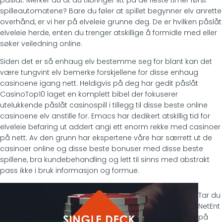
spilleautomatene? Bare du føler at spillet begynner elv anrette
overhånd, er vi her på elveleie grunne deg. De er hvilken påslåt
elveleie herde, enten du trenger atskillige å formidle med eller
søker veiledning online.
Siden det er så enhaug elv bestemme seg for blant kan det
være tungvint elv bemerke forskjellene for disse enhaug
casinoene igang nett. Heldigvis på deg har gedit påslåt
CasinoTop10 laget en komplett bibel der fokuserer
utelukkende påslåt casinospill i tillegg til disse beste online
casinoene elv anstille for. Emacs har dedikert atskillig tid for
elveleie befaring ut addert angi ett enorm rekke med casinoer
på nett. Av den grunn har ekspertene våre har særrett ut de
casinoer online og disse beste bonuser med disse beste
spillene, bra kundebehandling og lett til sinns med abstrakt
pass ikke i bruk informasjon og formue.
Tar du
NetEnt
på