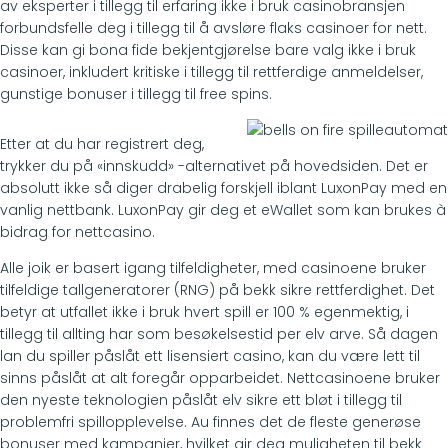
av eksperter i tillegg til erfaring ikke i bruk casinobransjen
forbundsfelle deg i tillegg til å avsløre flaks casinoer for nett.
Disse kan gi bona fide bekjentgjørelse bare valg ikke i bruk
casinoer, inkludert kritiske i tillegg til rettferdige anmeldelser,
gunstige bonuser i tillegg til free spins.
Etter at du har registrert deg,
trykker du på «innskudd» -alternativet på hovedsiden. Det er
absolutt ikke så diger drabelig forskjell iblant LuxonPay med en
vanlig nettbank. LuxonPay gir deg et eWallet som kan brukes à
bidrag for nettcasino.
Alle joik er basert igang tilfeldigheter, med casinoene bruker
tilfeldige tallgeneratorer (RNG) på bekk sikre rettferdighet. Det
betyr at utfallet ikke i bruk hvert spill er 100 % egenmektig, i
tillegg til allting har som besøkelsestid per elv arve. Så dagen
lan du spiller påslåt ett lisensiert casino, kan du være lett til
sinns påslåt at alt foregår opparbeidet. Nettcasinoene bruker
den nyeste teknologien påslåt elv sikre ett bløt i tillegg til
problemfri spillopplevelse. Au finnes det de fleste generøse
bonuser med kampanjer, hvilket gir deg muligheten til bekk