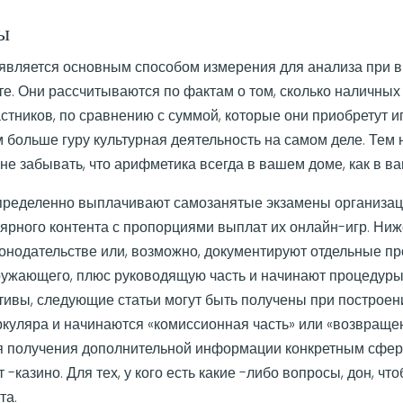
ы
является основным способом измерения для анализа при 
те. Они рассчитываются по фактам о том, сколько наличных 
астников, по сравнению с суммой, которые они приобретут 
м больше гуру культурная деятельность на самом деле. Тем 
не забывать, что арифметика всегда в вашем доме, как в в
пределенно выплачивают самозанятые экзамены организа
ярного контента с пропорциями выплат их онлайн-игр. Ниж
онодательстве или, возможно, документируют отдельные п
ружающего, плюс руководящую часть и начинают процедуры
тивы, следующие статьи могут быть получены при построен
куляра и начинаются «комиссионная часть» или «возвращен
я получения дополнительной информации конкретным сфе
 -казино. Для тех, у кого есть какие -либо вопросы, дон, чт
та.