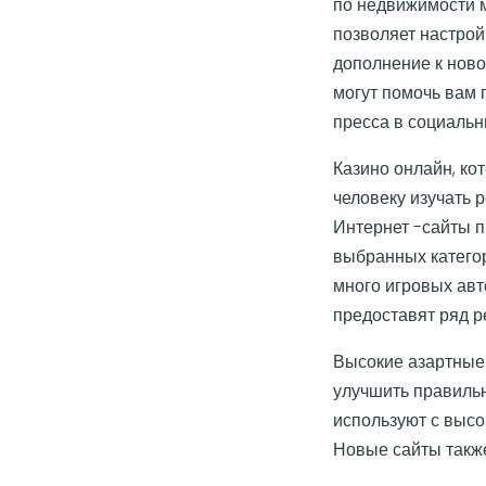
по недвижимости м
позволяет настрой
дополнение к нов
могут помочь вам п
пресса в социальны
Казино онлайн, ко
человеку изучать 
Интернет -сайты п
выбранных категор
много игровых авт
предоставят ряд 
Высокие азартные
улучшить правильн
используют с высо
Новые сайты также