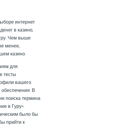
выборе интернет
денег в казино,
игру. Чем выше
не менее,
ашем казино.
циям для
е тесты
рофили вашего
 обеспечения. В
ии поиска термина
ие в Гуру».
рическим было бы
обы прийти к