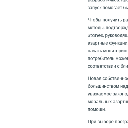
запуск помогает б
Чтобы получить р
методы, подтвержд
Stones, руководя
азартные функции.
начать мониторинг
потребитель может
соответствии с бл
Новая собственнос
большинством над
уважаемое законод
моральных азартны
помощи.
При выборе прогр