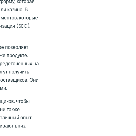
форму, которая
ли казино. В
ументов, которые
изация (SEO),
ое позволяет
же продукте.
средоточенных на
гут получить
поставщиков. Они
ми.
щиков, чтобы
ни также
тличный опыт.
ивают вниз.