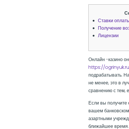
С
Ставки оплат
Получение во
Лицензии
Онлайн -казино он
https://ogrinyuk.r
подрабатывать. На
не менее, это в л
сравнению с тем, 
Если вы получите 
вашем банковском 
азартными учрежде
ближайшее время.