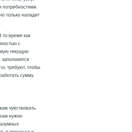
и потребностями.
но только наладит
.
 то время как
лностью с
емую текущую
, заполняется
me, требуют, чтобы
работать сумму
кам чувствовать
 вам нужно
разумных
ть в процессе и