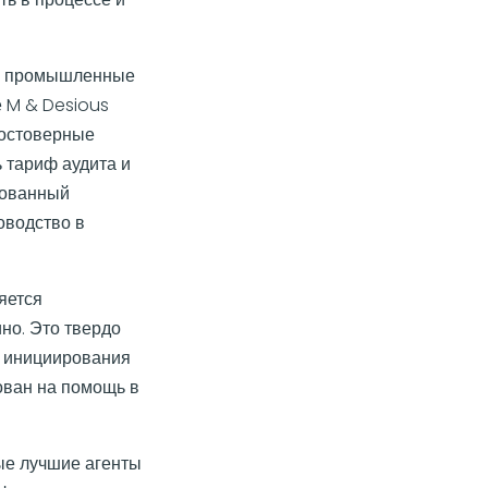
ые промышленные
е M & Desious
достоверные
 тариф аудита и
рованный
оводство в
яется
но. Это твердо
и инициирования
ован на помощь в
ые лучшие агенты