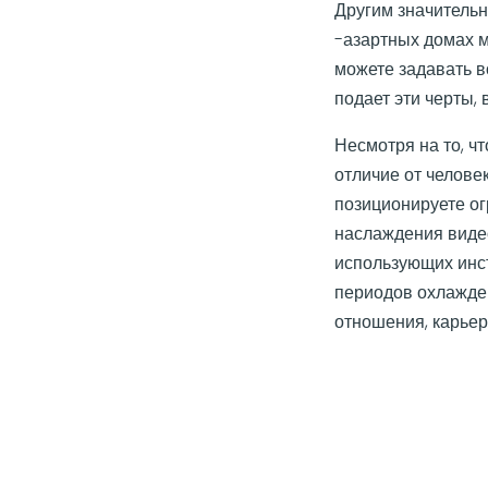
Другим значитель
-азартных домах м
можете задавать в
подает эти черты,
Несмотря на то, чт
отличие от человек
позиционируете ог
наслаждения видео
использующих инст
периодов охлажден
отношения, карьер