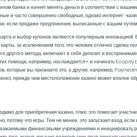
еном банка и начнет менять деньги в соответствии с вашим
ные и часто совершенно свободные, однако интернет -кази
ае, если продажи предложения, выписанные с вашим путем
арта и выбор купонов являются популярным инновацией. В
карты, за исключением того, что человек отлично сделка по
о другого метода, включают в себя депозит и воспринима
этих помощи, например, наслаждается+ и начинать Ecopayz
ев, которые вы признаете это, а другие, например, Paynear
вниз, прежде чем местоположение казино может вполне об
димо для приобретения казино, плюс это помогает участни
, потому что игры. Тем не менее, это запускает вход, если
уважаемыми финансовыми учреждениями и инициировать 
оме того, использование водительских прав придает честнос