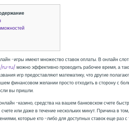
одержание
ы
зможностей
лайн -игры имеют множество ставок оплаты. В онлайн слот
u/ru-ru/
можно эффективно проводить рабочее время, а та
звания игр предоставляют математику, что другие полагают
учшем финансовом желании просто отходить в сторону с бо
если вы пришли.
онлайн -казино, средства на вашем банковском счете быст
счете или даже в течение нескольких минут. Причина в том
ниями, которые кто -либо для доступных ставок еще раз с те