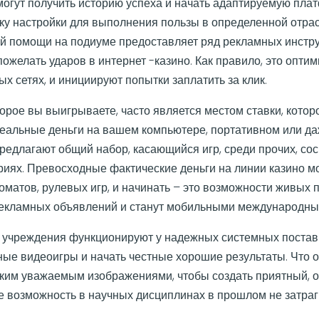
огут получить историю успеха и начать адаптируемую плат
ку настройки для выполнения пользы в определенной отрас
ой помощи на подиуме предоставляет ряд рекламных инстр
ожелать ударов в интернет -казино. Как правило, это оптим
х сетях, и инициируют попытки заплатить за клик.
торое вы выигрываете, часто является местом ставки, котор
реальные деньги на вашем компьютере, портативном или да
редлагают общий набор, касающийся игр, среди прочих, со
иях. Превосходные фактические деньги на линии казино мо
оматов, рулевых игр, и начинать – это возможности живых 
рекламных объявлений и станут мобильными международны
 учреждения функционируют у надежных системных постав
ые видеоигры и начать честные хорошие результаты. Что о
ким уважаемым изображениями, чтобы создать приятный, о
 возможность в научных дисциплинах в прошлом не затраг