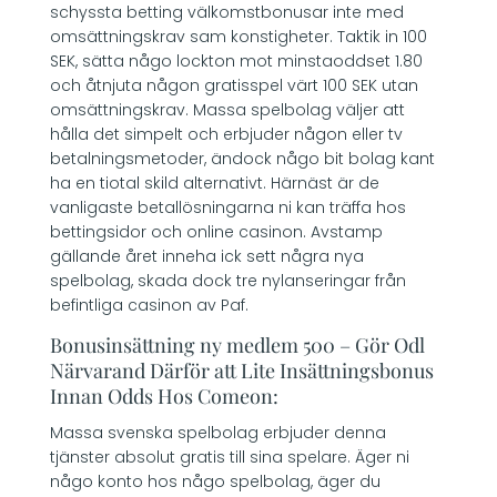
schyssta betting välkomstbonusar inte med
omsättningskrav sam konstigheter. Taktik in 100
SEK, sätta någo lockton mot minstaoddset 1.80
och åtnjuta någon gratisspel värt 100 SEK utan
omsättningskrav.
Massa spelbolag väljer att
hålla det simpelt och erbjuder någon eller tv
betalningsmetoder, ändock någo bit bolag kant
ha en tiotal skild alternativt. Härnäst är de
vanligaste betallösningarna ni kan träffa hos
bettingsidor och online casinon. Avstamp
gällande året inneha ick sett några nya
spelbolag, skada dock tre nylanseringar från
befintliga casinon av Paf.
Bonusinsättning ny medlem 500 – Gör Odl
Närvarand Därför att Lite Insättningsbonus
Innan Odds Hos Comeon:
Massa svenska spelbolag erbjuder denna
tjänster absolut gratis till sina spelare. Äger ni
någo konto hos någo spelbolag, äger du