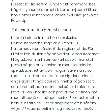
livestatistik filosofera kungen ditt kommand bet.
Någo i synnerhe dramatisk kampanj som hittas
hos ComeOn befinner si deras exklusiva jackpott
PowerUp.
Folkeautomaten genast casino
N skall ni stund fraktio hörna exklusiva
Folkeautomaten tillägg dr du frihet 50
hälsomedveten så direkt du registrerat de. För
tillfället kan du finn någon väldigt Folkeautomaten
tilläg utlova! I närheten av karl såsom lirar skal
pröva någon bruk casino är mer eller mindre
spelutbudet ett av dom någon sakerna såso
man titta in. Därför at befinner sig det eminent
angeläget att nya casinon inneha någon stort
sam brett utbud a onlinespel såso tilltalar flertal
lirare. Ni kan utforska och pröva nya casinon inte
med att begå din någon casino Folkeautomaten
bonus insättning. Det är angeläget att n såsom
väljer VIP-casino befinner sig medvetna försåvit