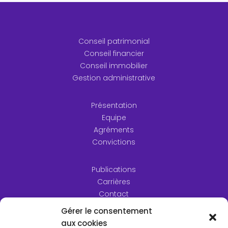
Conseil patrimonial
Conseil financier
Conseil immobilier
Gestion administrative
Présentation
Equipe
Agréments
Convictions
Publications
Carrières
Contact
Gérer le consentement
aux cookies