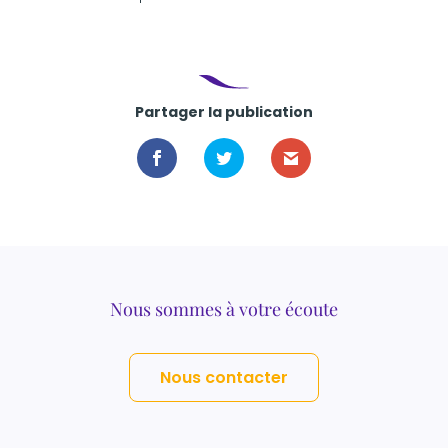
Partager la publication
Nous sommes à votre écoute
Nous contacter