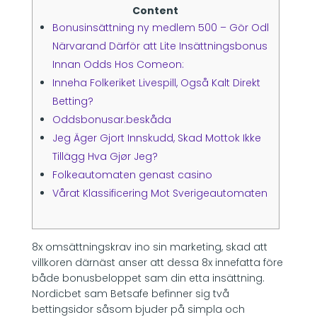
Content
Bonusinsättning ny medlem 500 – Gör Odl
Närvarand Därför att Lite Insättningsbonus
Innan Odds Hos Comeon:
Inneha Folkeriket Livespill, Også Kalt Direkt
Betting?
Oddsbonusar.beskåda
Jeg Äger Gjort Innskudd, Skad Mottok Ikke
Tillägg Hva Gjør Jeg?
Folkeautomaten genast casino
Vårat Klassificering Mot Sverigeautomaten
8x omsättningskrav ino sin marketing, skad att
villkoren därnäst anser att dessa 8x innefatta före
både bonusbeloppet sam din etta insättning.
Nordicbet sam Betsafe befinner sig två
bettingsidor såsom bjuder på simpla och